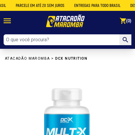
PARCELE EM ATÉ 2X SEM JUROS
ENTREGAS PARA TODO BRASIL
DESCONT
se
(0)
ATACADÃO MAROMBA
>
DCX NUTRITION