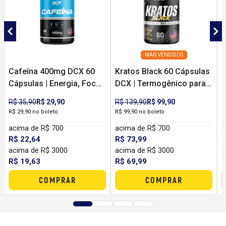
MAIS VENDIDOS
Cafeína 400mg DCX 60
Kratos Black 60 Cápsulas
M
Cápsulas | Energia, Foco
DCX | Termogênico para
C
e Disposição para
Energia, Foco e Rotina de
p
R$ 35,90
R$ 29,90
R$ 139,90
R$ 99,90
R
Treinos e Rotina
Treinos
S
R$ 29,90 no boleto
R$ 99,90 no boleto
R
acima de R$ 700
acima de R$ 700
a
R$ 22,64
R$ 73,99
R
acima de R$ 3000
acima de R$ 3000
a
R$ 19,63
R$ 69,99
R
COMPRAR
COMPRAR