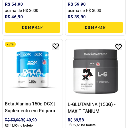
R$ 54,90
R$ 59,90
acima de R$ 3000
acima de R$ 3000
R$ 46,90
R$ 39,90
COMPRAR
COMPRAR
- 7%
Beta Alanina 150g DCX |
L-GLUTAMINA (150G) -
Suplemento em Pó para
MAX TITANIUM
Resistência, Performance
R$ 53,90
R$ 49,90
R$ 69,58
e Treinos Intensos
R$ 69,58 no boleto
R$ 49,90 no boleto