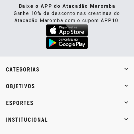
Baixe o APP do Atacadão Maromba
Ganhe 10% de desconto nas creatinas do
Atacadão Maromba com o cupom APP10.
CATEGORIAS
Whey Protein
Creatina
Pré-Treino
Termogênicos
Barra
OBJETIVOS
Massa muscular
Emagrecimento
Energia
Qualidade de
ESPORTES
Musculação
Artes marciais
Corrida
INSTITUCIONAL
Sobre nós
Política de privacidade
Central de atendi