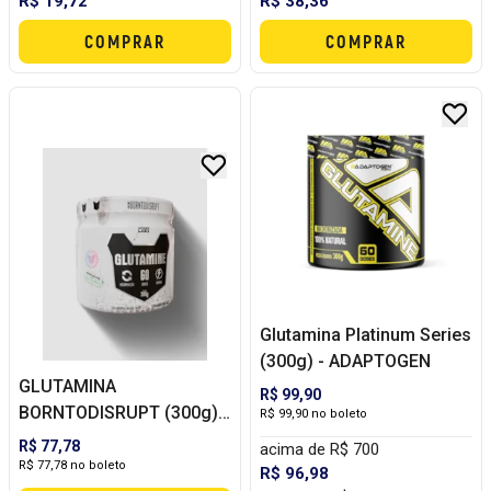
R$ 19,72
R$ 38,36
COMPRAR
COMPRAR
Glutamina Platinum Series
(300g) - ADAPTOGEN
GLUTAMINA
R$ 99,90
BORNTODISRUPT (300g) -
R$ 99,90 no boleto
UNDER LABZ
R$ 77,78
acima de R$ 700
R$ 77,78 no boleto
R$ 96,98