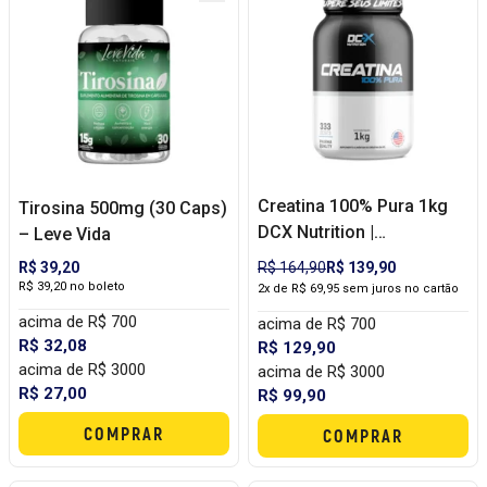
Creatina 100% Pura 1kg
Tirosina 500mg (30 Caps)
DCX Nutrition |
– Leve Vida
Monohidratada para
R$ 39,20
R$ 164,90
R$ 139,90
Força, Performance e
R$ 39,20 no boleto
2x de R$ 69,95 sem juros no cartão
Melhor Custo por Dose
acima de R$ 700
acima de R$ 700
R$ 32,08
R$ 129,90
acima de R$ 3000
acima de R$ 3000
R$ 27,00
R$ 99,90
COMPRAR
COMPRAR