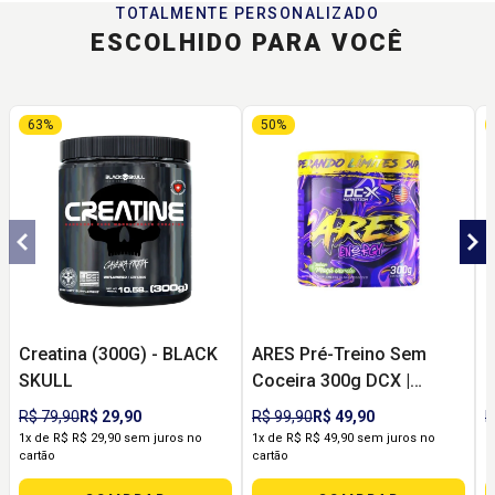
TOTALMENTE PERSONALIZADO
ESCOLHIDO PARA VOCÊ
63%
50%
Creatina (300G) - BLACK
ARES Pré-Treino Sem
C
SKULL
Coceira 300g DCX |
R
Energia, Foco e Pump
R$ 79,90
R$ 29,90
R$ 99,90
R$ 49,90
R
sem Formigamento
1x de R$ R$ 29,90 sem juros no
1x de R$ R$ 49,90 sem juros no
1
cartão
cartão
c