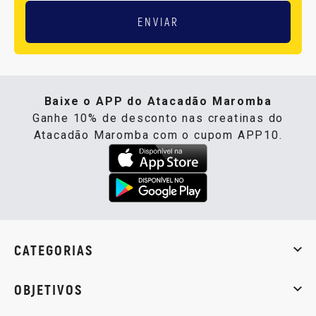
ENVIAR
Baixe o APP do Atacadão Maromba
Ganhe 10% de desconto nas creatinas do
Atacadão Maromba com o cupom APP10.
CATEGORIAS
Whey Protein
Creatina
Pré-Treino
Termogênicos
Barra
OBJETIVOS
Massa muscular
Emagrecimento
Energia
Qualidade de