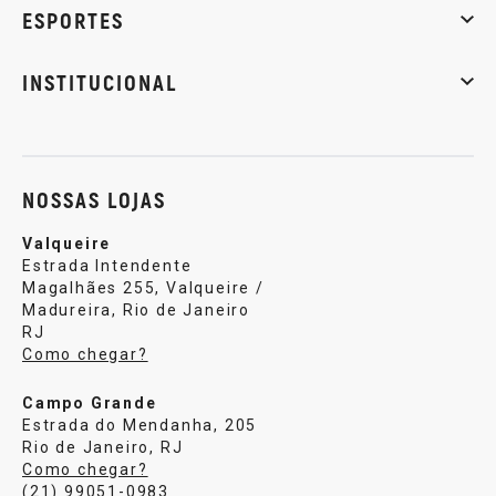
ESPORTES
Musculação
Artes marciais
Corrida
INSTITUCIONAL
Sobre nós
Política de privacidade
Central de atendi
NOSSAS LOJAS
Valqueire
Estrada Intendente
Magalhães 255, Valqueire /
Madureira, Rio de Janeiro
RJ
Como chegar?
Campo Grande
Estrada do Mendanha, 205
Rio de Janeiro, RJ
Como chegar?
(21) 99051-0983