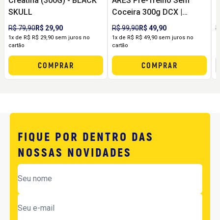
Creatina (300G) - BLACK
ARES Pré-Treino Sem
C
SKULL
Coceira 300g DCX |
R
Energia, Foco e Pump
R$ 79,90
R$ 29,90
R$ 99,90
R$ 49,90
R
sem Formigamento
1x de R$ R$ 29,90 sem juros no
1x de R$ R$ 49,90 sem juros no
1
cartão
cartão
c
COMPRAR
COMPRAR
FIQUE POR DENTRO DAS
NOSSAS NOVIDADES