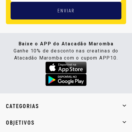
ENVIAR
Baixe o APP do Atacadão Maromba
Ganhe 10% de desconto nas creatinas do
Atacadão Maromba com o cupom APP10.
CATEGORIAS
Whey Protein
Creatina
Pré-Treino
Termogênicos
Barra
OBJETIVOS