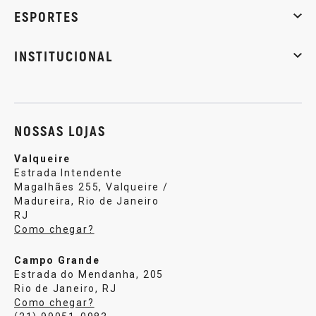
Massa muscular
Emagrecimento
Energia
Qualidade de
ESPORTES
Musculação
Artes marciais
Corrida
INSTITUCIONAL
Sobre nós
Política de privacidade
Central de atendi
NOSSAS LOJAS
Valqueire
Estrada Intendente
Magalhães 255, Valqueire /
Madureira, Rio de Janeiro
RJ
Como chegar?
Campo Grande
Estrada do Mendanha, 205
Rio de Janeiro, RJ
Como chegar?