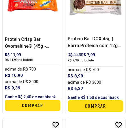
Protein Bar DCX 45g |
Protein Crisp Bar
Barra Proteica com 12g
Ovomaltine® (45g -
de Proteína, Zero Glúten e
Unidade) -
R$ 11,99
R$ 9,49
R$ 7,99
Lanche Fitness Prático
INTEGRALMÉDICA
R$ 11,99 no boleto
R$ 7,99 no boleto
acima de R$ 700
acima de R$ 700
R$ 10,90
R$ 8,99
acima de R$ 3000
acima de R$ 3000
R$ 9,39
R$ 6,37
Ganhe R$ 2,40 de cashback
Ganhe R$ 1,60 de cashback
COMPRAR
COMPRAR