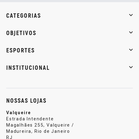
CATEGORIAS
Whey Protein
Creatina
Pré-Treino
Termogênicos
Barra
OBJETIVOS
Massa muscular
Emagrecimento
Energia
Qualidade de
ESPORTES
Musculação
Artes marciais
Corrida
INSTITUCIONAL
Sobre nós
Política de privacidade
Central de atendi
NOSSAS LOJAS
Valqueire
Estrada Intendente
Magalhães 255, Valqueire /
Madureira, Rio de Janeiro
RJ