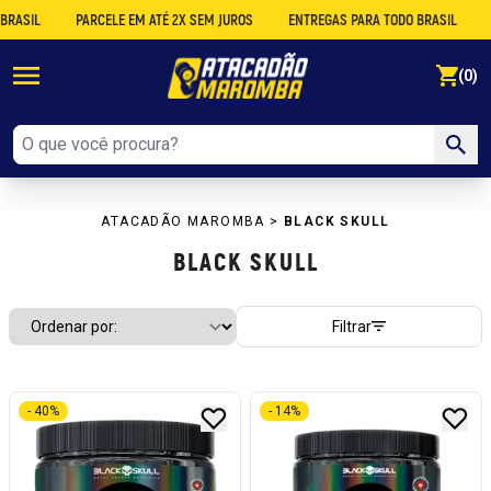
IL
PARCELE EM ATÉ 2X SEM JUROS
ENTREGAS PARA TODO BRASIL
DESC
se
(0)
ATACADÃO MAROMBA
>
BLACK SKULL
BLACK SKULL
Filtrar
- 40%
- 14%