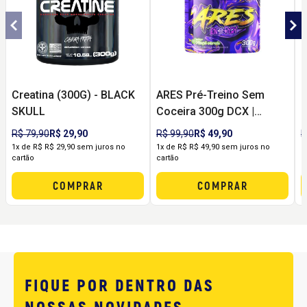
Creatina (300G) - BLACK
ARES Pré-Treino Sem
C
SKULL
Coceira 300g DCX |
R
Energia, Foco e Pump
R$ 79,90
R$ 29,90
R$ 99,90
R$ 49,90
R
sem Formigamento
1x de R$ R$ 29,90 sem juros no
1x de R$ R$ 49,90 sem juros no
1
cartão
cartão
c
COMPRAR
COMPRAR
FIQUE POR DENTRO DAS
NOSSAS NOVIDADES