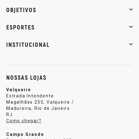
Whey Protein
Creatina
Pré-Treino
Termogênicos
Barra
OBJETIVOS
Massa muscular
Emagrecimento
Energia
Qualidade de
ESPORTES
Musculação
Artes marciais
Corrida
INSTITUCIONAL
Sobre nós
Política de privacidade
Central de atendi
NOSSAS LOJAS
Valqueire
Estrada Intendente
Magalhães 255, Valqueire /
Madureira, Rio de Janeiro
RJ
Como chegar?
Campo Grande