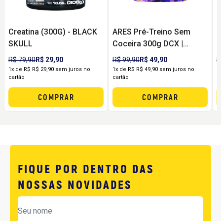
Creatina (300G) - BLACK
ARES Pré-Treino Sem
C
SKULL
Coceira 300g DCX |
R
Energia, Foco e Pump
R$ 79,90
R$ 29,90
R$ 99,90
R$ 49,90
R
sem Formigamento
1x de R$ R$ 29,90 sem juros no
1x de R$ R$ 49,90 sem juros no
1
cartão
cartão
c
COMPRAR
COMPRAR
FIQUE POR DENTRO DAS
NOSSAS NOVIDADES