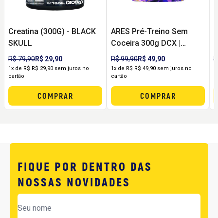
Creatina (300G) - BLACK
ARES Pré-Treino Sem
C
SKULL
Coceira 300g DCX |
R
Energia, Foco e Pump
R$ 79,90
R$ 29,90
R$ 99,90
R$ 49,90
R
sem Formigamento
1x de R$ R$ 29,90 sem juros no
1x de R$ R$ 49,90 sem juros no
1
cartão
cartão
c
COMPRAR
COMPRAR
FIQUE POR DENTRO DAS
NOSSAS NOVIDADES