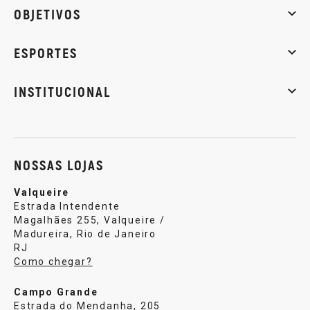
Whey Protein
Creatina
Pré-Treino
Termogênicos
Barra
OBJETIVOS
Massa muscular
Emagrecimento
Energia
Qualidade de
ESPORTES
Musculação
Artes marciais
Corrida
INSTITUCIONAL
Sobre nós
Política de privacidade
Central de atendi
NOSSAS LOJAS
Valqueire
Estrada Intendente
Magalhães 255, Valqueire /
Madureira, Rio de Janeiro
RJ
Como chegar?
Campo Grande
Estrada do Mendanha, 205