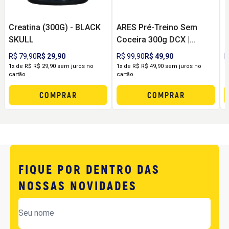
Creatina (300G) - BLACK
ARES Pré-Treino Sem
C
SKULL
Coceira 300g DCX |
R
Energia, Foco e Pump
R$ 79,90
R$ 29,90
R$ 99,90
R$ 49,90
R
sem Formigamento
1x de R$ R$ 29,90 sem juros no
1x de R$ R$ 49,90 sem juros no
1
cartão
cartão
c
COMPRAR
COMPRAR
FIQUE POR DENTRO DAS
NOSSAS NOVIDADES