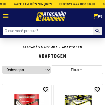
PARCELE EM ATÉ 2X SEM JUROS
ENTREGAS PARA TODO BRASIL
DESCON
se
(0)
ATACADÃO MAROMBA
>
ADAPTOGEN
ADAPTOGEN
Filtrar