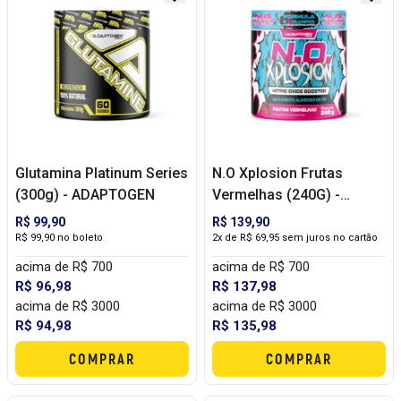
Glutamina Platinum Series
N.O Xplosion Frutas
(300g) - ADAPTOGEN
Vermelhas (240G) -
ADAPTOGEN
R$ 99,90
R$ 139,90
R$ 99,90 no boleto
2x de R$ 69,95 sem juros no cartão
acima de R$ 700
acima de R$ 700
R$ 96,98
R$ 137,98
acima de R$ 3000
acima de R$ 3000
R$ 94,98
R$ 135,98
COMPRAR
COMPRAR