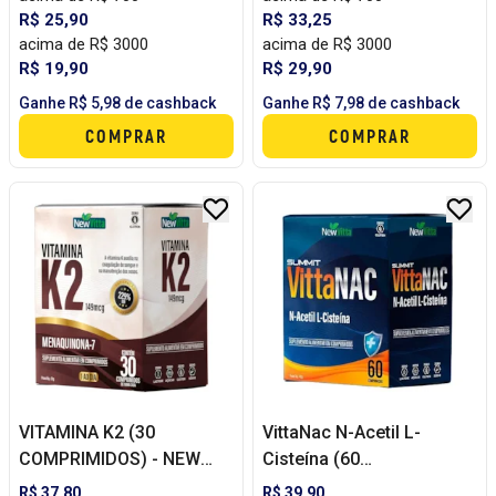
R$ 25,90
R$ 33,25
acima de R$ 3000
acima de R$ 3000
R$ 19,90
R$ 29,90
Ganhe R$ 5,98 de cashback
Ganhe R$ 7,98 de cashback
COMPRAR
COMPRAR
VITAMINA K2 (30
VittaNac N-Acetil L-
COMPRIMIDOS) - NEW
Cisteína (60
VITTA
comprimidos) - NEW
R$ 37,80
R$ 39,90