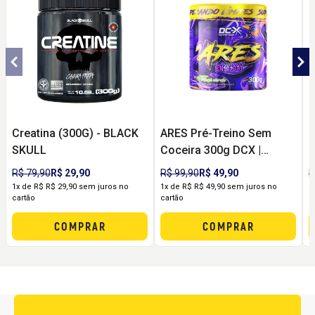
Creatina (300G) - BLACK
ARES Pré-Treino Sem
C
SKULL
Coceira 300g DCX |
R
Energia, Foco e Pump
R$ 79,90
R$ 29,90
R$ 99,90
R$ 49,90
R
sem Formigamento
1x de R$ R$ 29,90 sem juros no
1x de R$ R$ 49,90 sem juros no
1
cartão
cartão
c
COMPRAR
COMPRAR