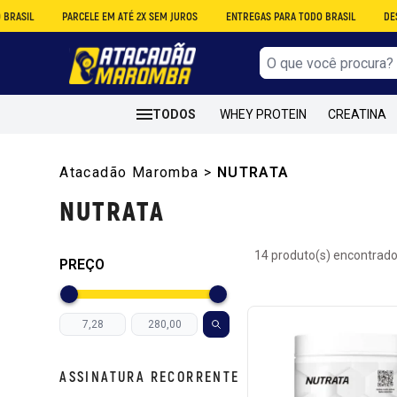
PARCELE EM ATÉ 2X SEM JUROS
ENTREGAS PARA TODO BRASIL
DESCONTO NO 
TODOS
WHEY PROTEIN
CREATINA
Atacadão Maromba
>
NUTRATA
NUTRATA
14 produto(s) encontrado
PREÇO
ASSINATURA RECORRENTE