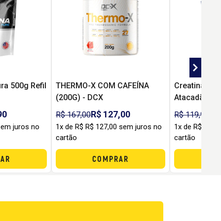
ra 500g Refil
THERMO-X COM CAFEÍNA
Creatina 100
(200G) - DCX
Atacadão Ma
ara Força,
Monohidrata
90
R$ 127,00
R$
R$ 167,00
R$ 119,90
usto-
Performance
sem juros no
1x de R$ R$ 127,00 sem juros no
1x de R$ R$ 7
por Dose
cartão
cartão
AR
COMPRAR
C