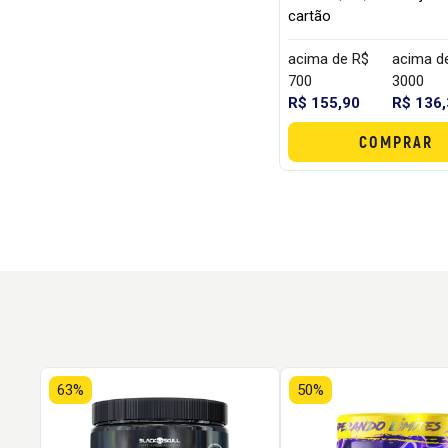
cartão
acima de R$
acima d
700
3000
R$ 155,90
R$ 136
COMPRAR
63%
50%