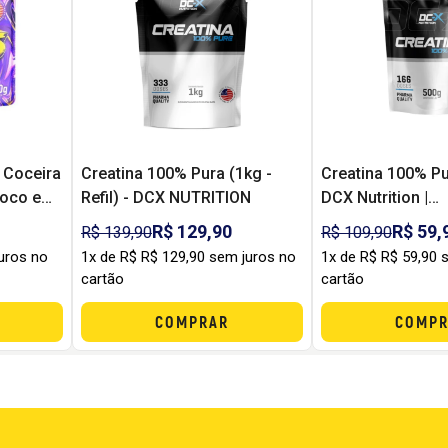
 Coceira
Creatina 100% Pura (1kg -
Creatina 100% Pu
Foco e
Refil) - DCX NUTRITION
DCX Nutrition |
ento
Monohidratada p
R$ 129,90
R$ 59,
R$ 139,90
R$ 109,90
Performance e C
uros no
1x de R$ R$ 129,90 sem juros no
1x de R$ R$ 59,90 
Benefício
cartão
cartão
COMPRAR
COMPR