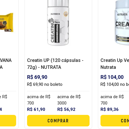
AVANA
Creatin UP (120 cápsulas -
Creatin Up V
TA
72g) - NUTRATA
Nutrata
R$ 69,90
R$ 104,00
R$ 69,90 no boleto
R$ 104,00 no b
e R$
acima de R$
acima de R$
acima de R$
700
3000
700
4
R$ 61,90
R$ 56,92
R$ 89,36
COMPRAR
CO