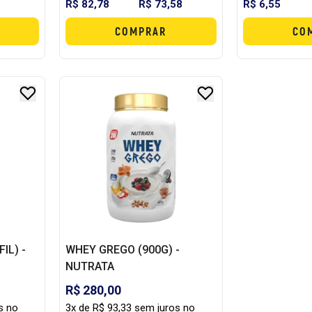
R$ 82,78
R$ 73,58
R$ 6,55
COMPRAR
CO
IL) -
WHEY GREGO (900G) -
NUTRATA
R$ 280,00
s no
3x de R$ 93,33 sem juros no