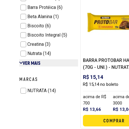
Barra Protéica (6)
Beta Alanina (1)
Biscoito (6)
Biscoito Integral (5)
Creatina (3)
Nutrata (14)
BARRA PROTOBAR H
VER MAIS
(70G - UNI.) - NUTRA
R$ 15,14
MARCAS
R$ 15,14 no boleto
NUTRATA (14)
acima de R$
acima d
700
3000
R$ 13,66
R$ 13,0
COMPRAR