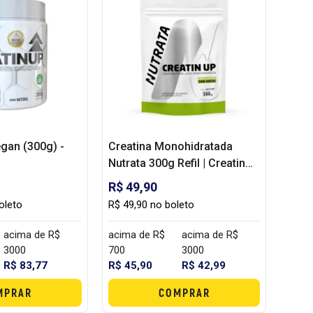
egan (300g) -
Creatina Monohidratada
Nutrata 300g Refil | Creatin
UP para Rotina de Treino
R$ 49,90
oleto
R$ 49,90 no boleto
acima de R$
acima de R$
acima de R$
3000
700
3000
R$ 83,77
R$ 45,90
R$ 42,99
MPRAR
COMPRAR