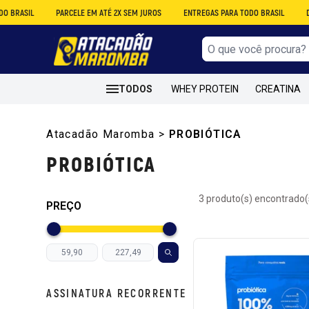
IL
PARCELE EM ATÉ 2X SEM JUROS
ENTREGAS PARA TODO BRASIL
DESCONT
TODOS
WHEY PROTEIN
CREATINA
Atacadão Maromba
>
PROBIÓTICA
PROBIÓTICA
3 produto(s) encontrado(
PREÇO
ASSINATURA RECORRENTE