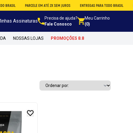
IL
PARCELE EM ATÉ 2X SEM JUROS
ENTREGAS PARA TODO BRASIL
DESCON
Precisa de ajuda?
Meu Carrinho
inhas Assinaturas
Fale Conosco
(0)
NDA
NOSSAS LOJAS
PROMOÇÕES 8.8