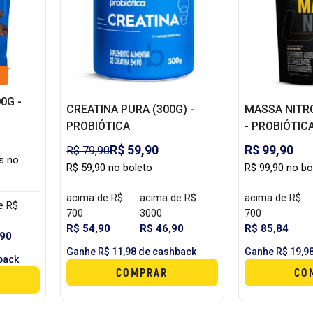
0G -
CREATINA PURA (300G) -
MASSA NITRO
PROBIÓTICA
- PROBIÓTIC
R$ 59,90
R$ 99,90
R$ 79,90
s no
R$ 59,90 no boleto
R$ 99,90 no bo
acima de R$
acima de R$
acima de R$
e R$
700
3000
700
R$ 54,90
R$ 46,90
R$ 85,84
,90
Ganhe R$ 11,98 de cashback
Ganhe R$ 19,9
back
COMPRAR
CO