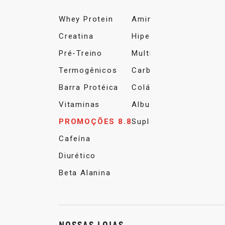
Whey Protein
Aminoácidos
Creatina
Hipercalórico
Pré-Treino
Multivitamínico
Termogênicos
Carboidrato
Barra Protéica
Colágeno
Vitaminas
Albumina
PROMOÇÕES 8.8
Suplemento Alimentar
Cafeína
Diurético
Beta Alanina
NOSSAS LOJAS