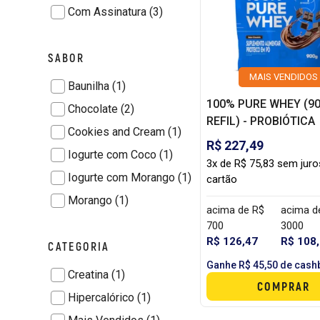
Com Assinatura (3)
SABOR
MAIS VENDIDOS
Baunilha (1)
100% PURE WHEY (90
Chocolate (2)
REFIL) - PROBIÓTICA
Cookies and Cream (1)
R$ 227,49
Iogurte com Coco (1)
3x de R$ 75,83 sem juro
Iogurte com Morango (1)
cartão
Morango (1)
acima de R$
acima d
700
3000
R$ 126,47
R$ 108
CATEGORIA
Ganhe R$ 45,50 de cash
Creatina (1)
COMPRAR
Hipercalórico (1)