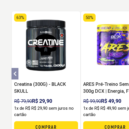
63%
50%
Creatina (300G) - BLACK
ARES Pré-Treino Sem
SKULL
300g DCX | Energia, 
Pump sem Formigam
R$ 29,90
R$ 49,90
R$ 79,90
R$ 99,90
1x de R$ R$ 29,90 sem juros no
1x de R$ R$ 49,90 sem j
cartão
cartão
COMPRAR
COMPRAR