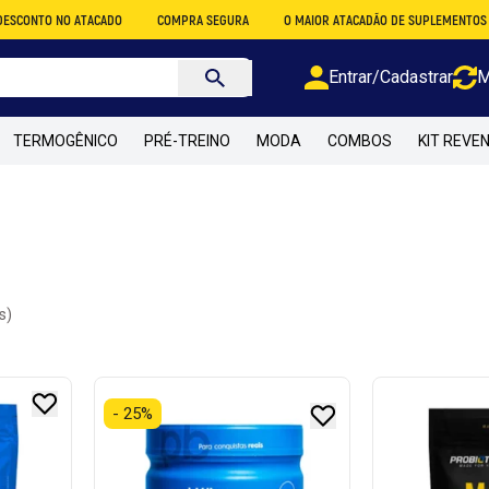
O NO ATACADO
COMPRA SEGURA
O MAIOR ATACADÃO DE SUPLEMENTOS DO BRAS
Entrar/Cadastrar
M
TERMOGÊNICO
PRÉ-TREINO
MODA
COMBOS
KIT REVE
s)
- 25%