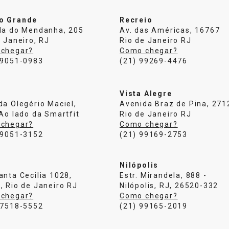
o Grande
Recreio
da do Mendanha, 205
Av. das Américas, 16767
 Janeiro, RJ
Rio de Janeiro RJ
chegar?
Como chegar?
99051-0983
(21) 99269-4476
Vista Alegre
da Olegério Maciel,
Avenida Braz de Pina, 271
 Ao lado da Smartfit
Rio de Janeiro RJ
chegar?
Como chegar?
99051-3152
(21) 99169-2753
u
Nilópolis
anta Cecilia 1028,
Estr. Mirandela, 888 -
, Rio de Janeiro RJ
Nilópolis, RJ, 26520-332
chegar?
Como chegar?
97518-5552
(21) 99165-2019