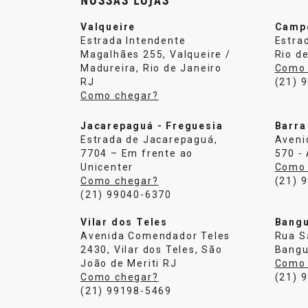
Valqueire
Camp
Estrada Intendente
Estra
Magalhães 255, Valqueire /
Rio de
Madureira, Rio de Janeiro
Como 
RJ
(21) 
Como chegar?
Jacarepaguá - Freguesia
Barra
Estrada de Jacarepaguá,
Aveni
7704 – Em frente ao
570 -
Unicenter
Como 
Como chegar?
(21) 
(21) 99040-6370
Vilar dos Teles
Bang
Avenida Comendador Teles
Rua S
2430, Vilar dos Teles, São
Bangu
João de Meriti RJ
Como 
Como chegar?
(21) 
(21) 99198-5469