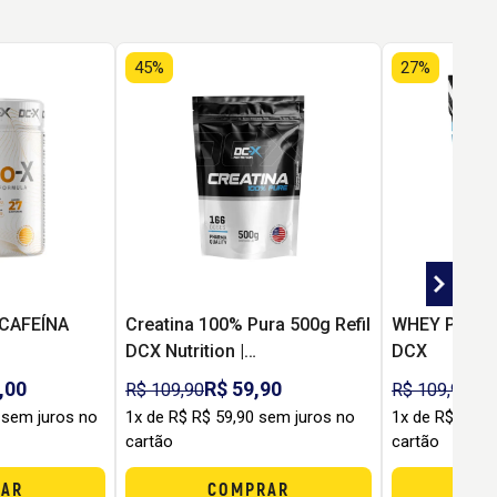
45%
27%
CAFEÍNA
Creatina 100% Pura 500g Refil
WHEY PRO (9
DCX Nutrition |
DCX
Monohidratada para Força,
,00
R$ 59,90
R$
R$ 109,90
R$ 109,90
Performance e Custo-
 sem juros no
1x de R$ R$ 59,90 sem juros no
1x de R$ R$ 7
Benefício
cartão
cartão
AR
COMPRAR
C