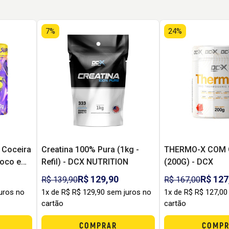
7%
24%
 Coceira
Creatina 100% Pura (1kg -
THERMO-X COM 
Foco e
Refil) - DCX NUTRITION
(200G) - DCX
ento
R$ 129,90
R$ 127
R$ 139,90
R$ 167,00
uros no
1x de R$ R$ 129,90 sem juros no
1x de R$ R$ 127,00
cartão
cartão
COMPRAR
COMPR