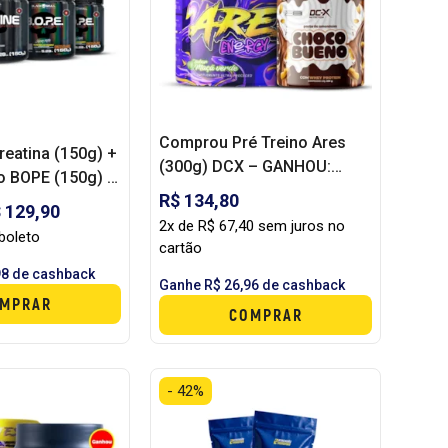
Comprou Pré Treino Ares
eatina (150g) +
(300g) DCX – GANHOU:
o BOPE (150g) -
Pasta de Amendoim
R$ 134,80
LL
 129,90
Gourmet (250g) DCX
2x de R$ 67,40 sem juros no
boleto
cartão
98 de cashback
Ganhe R$ 26,96 de cashback
MPRAR
COMPRAR
- 42%