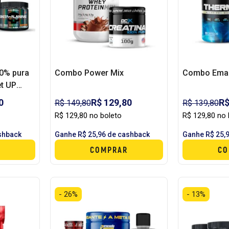
0% pura
Combo Power Mix
Combo Ema
et UP
ta
0
R$ 129,80
R$
R$ 149,80
R$ 139,80
 skull
R$ 129,80 no boleto
R$ 129,80 no 
shback
Ganhe R$ 25,96 de cashback
Ganhe R$ 25,
COMPRAR
CO
- 26%
- 13%