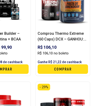
r Builder –
Comprou Thermo Extreme
tina + BCAA
(60 Caps) DCX – GANHOU:
PASTA DE AMENDOIM (1KG)
 99,90
R$ 106,10
POWER ONE
oleto
R$ 106,10 no boleto
98 de cashback
Ganhe R$ 21,22 de cashback
MPRAR
COMPRAR
- 29%