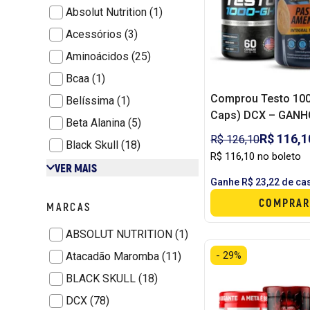
Absolut Nutrition (1)
Acessórios (3)
Aminoácidos (25)
Bcaa (1)
Comprou Testo 100
Belíssima (1)
Caps) DCX – GANH
Beta Alanina (5)
PASTA DE AMENDOI
R$ 116,1
R$ 126,10
Black Skull (18)
POWERONE
R$ 116,10 no boleto
VER MAIS
Ganhe R$ 23,22 de ca
COMPRAR
MARCAS
ABSOLUT NUTRITION (1)
- 29%
Atacadão Maromba (11)
BLACK SKULL (18)
DCX (78)