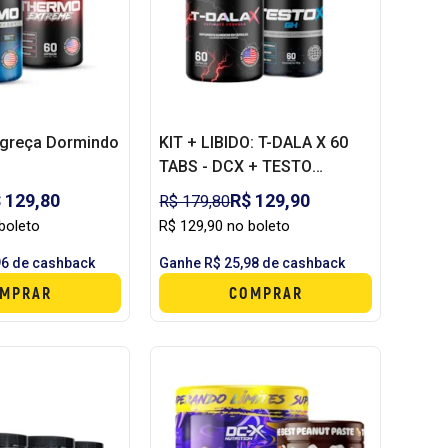
greça Dormindo
KIT + LIBIDO: T-DALA X 60
TABS - DCX + TESTO
1000GH 60 CAPS - DCX
 129,80
R$ 129,90
R$ 179,80
boleto
R$ 129,90 no boleto
96 de cashback
Ganhe R$ 25,98 de cashback
MPRAR
COMPRAR