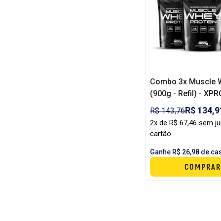
Combo 3x Muscle 
(900g - Refil) - XPR
R$ 134,9
R$ 143,76
2x de R$ 67,46 sem j
cartão
Ganhe R$ 26,98 de ca
COMPRAR