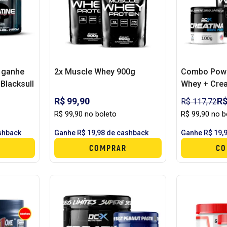
 ganhe
2x Muscle Whey 900g
Combo Powe
Blacksull
Whey + Crea
R$ 99,90
R$
R$ 117,72
R$ 99,90 no boleto
R$ 99,90 no b
shback
Ganhe R$ 19,98 de cashback
Ganhe R$ 19,
COMPRAR
CO