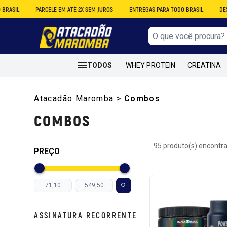
PARCELE EM ATÉ 2X SEM JUROS
ENTREGAS PARA TODO BRASIL
DESCONTO NO A
TODOS
WHEY PROTEIN
CREATINA
Atacadão Maromba
>
Combos
COMBOS
95 produto(s) encontr
PREÇO
ASSINATURA RECORRENTE