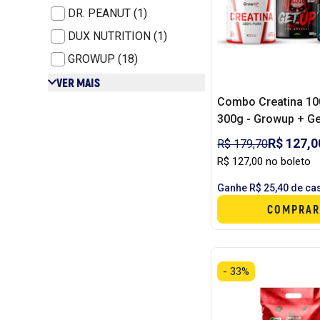
DR. PEANUT (1)
DUX NUTRITION (1)
GROWUP (18)
VER MAIS
Combo Creatina 10
300g - Growup + G
200g - Growup + Be
R$ 127,0
R$ 179,70
alanina 100g - Black
R$ 127,00 no boleto
Ganhe R$ 25,40 de ca
COMPRAR
- 33%