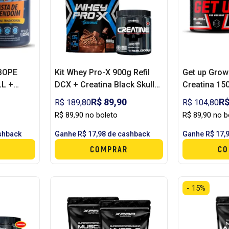
 BOPE
Kit Whey Pro-X 900g Refil
Get up Grow
LL +
DCX + Creatina Black Skull
Creatina 15
 (1kg)
300g Grátis
R$ 89,90
R$
R$ 189,80
R$ 104,80
R$ 89,90 no boleto
R$ 89,90 no b
shback
Ganhe R$ 17,98 de cashback
Ganhe R$ 17,
COMPRAR
CO
- 15%