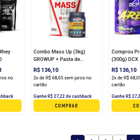
Whey
Combo Mass Up (3kg)
Comprou Pré
O
GROWUP + Pasta de
(300g) DCX
Amendoim (1kg) POWERONE
PASTA DE A
1
R$ 136,10
R$ 136,10
POWER ONE
uros no
2x de R$ 68,05 sem juros no
2x de R$ 68,0
cartão
cartão
shback
Ganhe R$ 27,22 de cashback
Ganhe R$ 27,
COMPRAR
CO