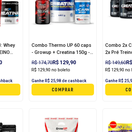
3: Whey
Combo Thermo UP 60 caps
Combo 2x Cr
EINO
- Growup + Creatina 150g -
2x Pré Trein
SKULL +
Atacadão Maromba + L-carn
BLACK SKU
0
R$ 129,90
R$
R$ 174,70
R$ 149,60
480ml - Dcx
R$ 129,90 no boleto
R$ 129,90 no 
shback
Ganhe R$ 25,98 de cashback
Ganhe R$ 25,
COMPRAR
CO