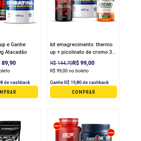
up e Ganhe
kit emagrecimento: thermo
0g Atacadão
up + picolinato de cromo 30
caps - katigua + creatina
 89,90
R$ 99,00
R$ 144,70
150 atacadão maromba
oleto
R$ 99,00 no boleto
98 de cashback
Ganhe R$ 19,80 de cashback
MPRAR
COMPRAR