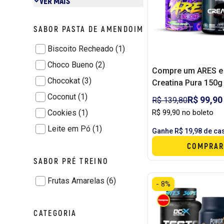
VER MAIS
SABOR PASTA DE AMENDOIM
Biscoito Recheado (1)
Choco Bueno (2)
Compre um ARES e
Chocokat (3)
Creatina Pura 150g 
Coconut (1)
R$ 99,90
R$ 139,80
Cookies (1)
R$ 99,90 no boleto
Leite em Pó (1)
Ganhe R$ 19,98 de ca
COMPRAR
SABOR PRÉ TREINO
Frutas Amarelas (6)
- 8%
CATEGORIA