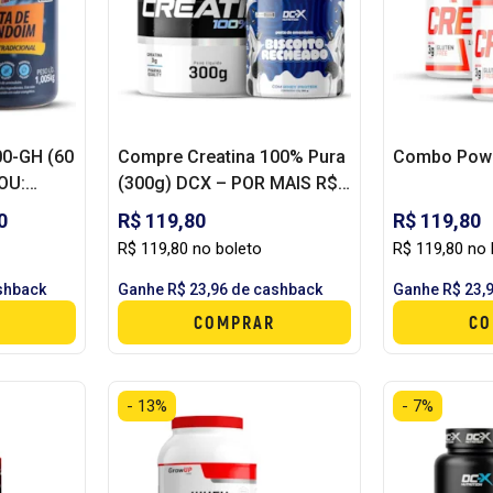
0-GH (60
Compre Creatina 100% Pura
Combo Powe
OU:
(300g) DCX – POR MAIS R$
M (1KG)
19,90 LEVE PASTA DE
0
R$ 119,80
R$ 119,80
AMENDOIM GOURMET
R$ 119,80 no boleto
R$ 119,80 no 
(250G) DCX
shback
Ganhe R$ 23,96 de cashback
Ganhe R$ 23,
COMPRAR
CO
- 13%
- 7%