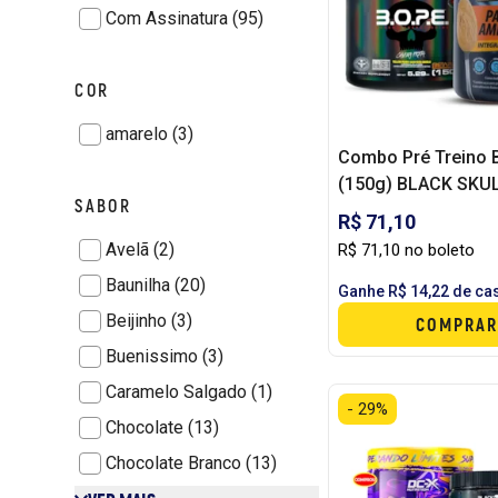
Com Assinatura (95)
COR
amarelo (3)
Combo Pré Treino
(150g) BLACK SKU
SABOR
Pasta de Amendoim
R$ 71,10
POWER ONE
Avelã (2)
R$ 71,10 no boleto
Baunilha (20)
Ganhe R$ 14,22 de ca
Beijinho (3)
COMPRAR
Buenissimo (3)
Caramelo Salgado (1)
- 29%
Chocolate (13)
Chocolate Branco (13)