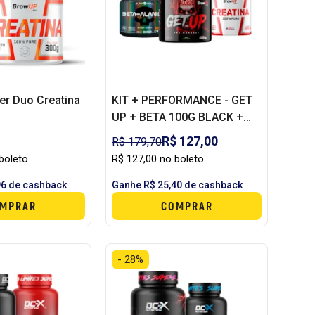
r Duo Creatina
KIT + PERFORMANCE - GET
UP + BETA 100G BLACK +
CREATINA 300G GROWUP
R$ 127,00
R$ 179,70
boleto
R$ 127,00 no boleto
96 de cashback
Ganhe R$ 25,40 de cashback
MPRAR
COMPRAR
- 28%