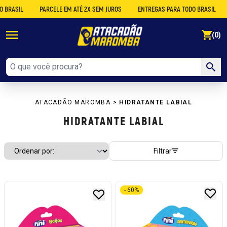
ASIL
PARCELE EM ATÉ 2X SEM JUROS
ENTREGAS PARA TODO BRASIL
DE
se
(0)
ATACADÃO MAROMBA
>
HIDRATANTE LABIAL
HIDRATANTE LABIAL
Filtrar
- 60%