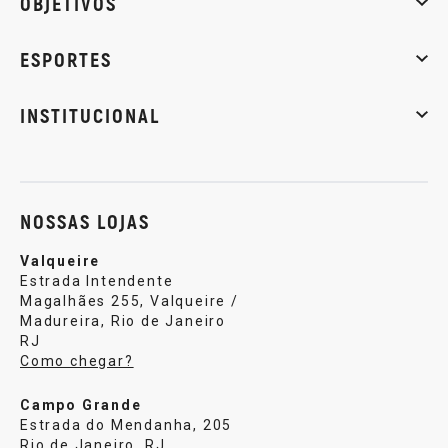
OBJETIVOS
Massa muscular
Emagrecimento
Energia
Qualidade de
ESPORTES
Musculação
Artes marciais
Corrida
INSTITUCIONAL
Sobre nós
Política de privacidade
Central de atendi
NOSSAS LOJAS
Valqueire
Estrada Intendente
Magalhães 255, Valqueire /
Madureira, Rio de Janeiro
RJ
Como chegar?
Campo Grande
Estrada do Mendanha, 205
Rio de Janeiro, RJ