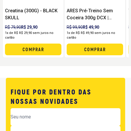
Creatina (300G) - BLACK
ARES Pré-Treino Sem
SKULL
Coceira 300g DCX |
(
Energia, Foco e Pump
R$ 79,90
R$ 29,90
R$ 99,90
R$ 49,90
R
sem Formigamento
1x de R$ R$ 29,90 sem juros no
1x de R$ R$ 49,90 sem juros no
1
cartão
cartão
c
COMPRAR
COMPRAR
FIQUE POR DENTRO DAS
NOSSAS NOVIDADES