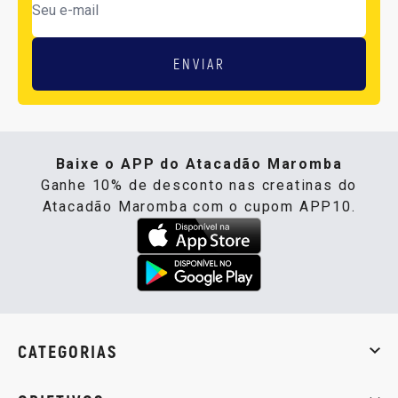
ENVIAR
Baixe o APP do Atacadão Maromba
Ganhe 10% de desconto nas creatinas do
Atacadão Maromba com o cupom APP10.
CATEGORIAS
Whey Protein
Creatina
Pré-Treino
Termogênicos
Barra