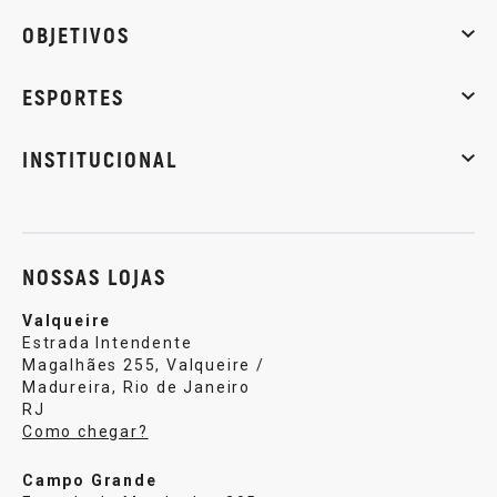
Whey Protein
Creatina
Pré-Treino
Termogênicos
Barra
OBJETIVOS
Massa muscular
Emagrecimento
Energia
Qualidade de
ESPORTES
Musculação
Artes marciais
Corrida
INSTITUCIONAL
Sobre nós
Política de privacidade
Central de atendi
NOSSAS LOJAS
Valqueire
Estrada Intendente
Magalhães 255, Valqueire /
Madureira, Rio de Janeiro
RJ
Como chegar?
Campo Grande