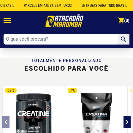
BRASIL
PARCELE EM ATÉ 2X SEM JUROS
ENTREGAS PARA TODO BRASIL
se
(0)
TOTALMENTE PERSONALIZADO
ESCOLHIDO PARA VOCÊ
63%
7%