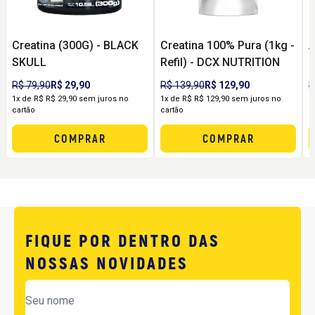
Creatina (300G) - BLACK
Creatina 100% Pura (1kg -
A
SKULL
Refil) - DCX NUTRITION
C
E
R$ 79,90
R$ 29,90
R$ 139,90
R$ 129,90
R
1x de R$ R$ 29,90 sem juros no
1x de R$ R$ 129,90 sem juros no
1
cartão
cartão
c
COMPRAR
COMPRAR
FIQUE POR DENTRO DAS
NOSSAS NOVIDADES