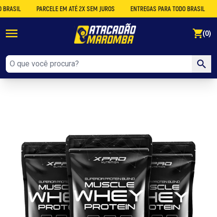
ASIL
PARCELE EM ATÉ 2X SEM JUROS
ENTREGAS PARA TODO BRASIL
DE
se
(0)