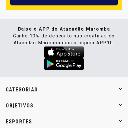
Baixe o APP do Atacadão Maromba
Ganhe 10% de desconto nas creatinas do
Atacadão Maromba com o cupom APP10.
CATEGORIAS
Whey Protein
Creatina
Pré-Treino
Termogênicos
Barra
OBJETIVOS
Massa muscular
Emagrecimento
Energia
Qualidade de
ESPORTES