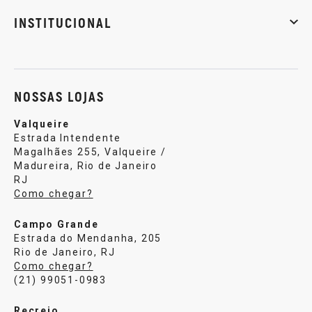
Musculação
Artes marciais
Corrida
INSTITUCIONAL
Sobre nós
Política de privacidade
Central de atendi
NOSSAS LOJAS
Valqueire
Estrada Intendente
Magalhães 255, Valqueire /
Madureira, Rio de Janeiro
RJ
Como chegar?
Campo Grande
Estrada do Mendanha, 205
Rio de Janeiro, RJ
Como chegar?
(21) 99051-0983
Recreio