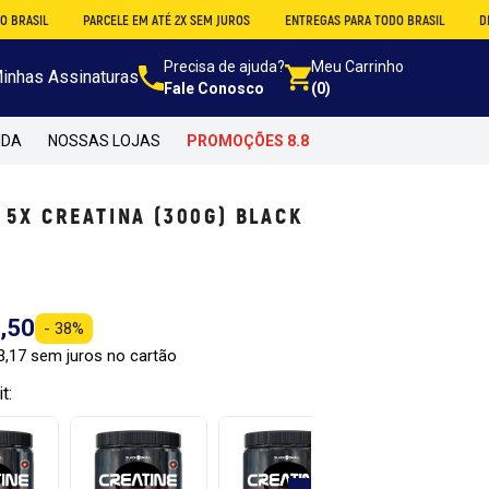
PARCELE EM ATÉ 2X SEM JUROS
ENTREGAS PARA TODO BRASIL
DESCONTO 
Precisa de ajuda?
Meu Carrinho
inhas Assinaturas
Fale Conosco
(0)
NDA
NOSSAS LOJAS
PROMOÇÕES 8.8
5X CREATINA (300G) BLACK
,50
- 38%
3,17 sem juros no cartão
t: