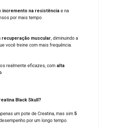
 o
incremento na resistência
e na
ensos por mais tempo.
a
recuperação muscular
, diminuindo a
ue você treine com mais frequência.
ados realmente eficazes, com
alta
o
.
eatina Black Skull?
 apenas um pote de Creatina, mas sim
5
r desempenho por um longo tempo.