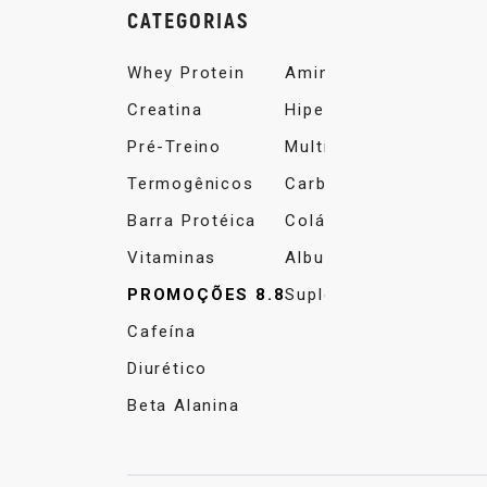
CATEGORIAS
Whey Protein
Aminoácidos
Creatina
Hipercalórico
Pré-Treino
Multivitamínico
Termogênicos
Carboidrato
Barra Protéica
Colágeno
Vitaminas
Albumina
PROMOÇÕES 8.8
Suplemento Alimentar
Cafeína
Diurético
Beta Alanina