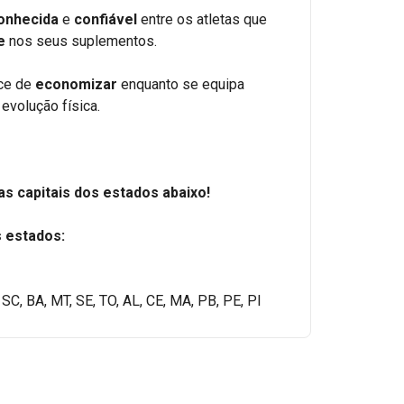
onhecida
e
confiável
entre os atletas que
e
nos seus suplementos.
nce de
economizar
enquanto se equipa
evolução física.
s capitais dos estados abaixo!
s estados:
 SC, BA, MT, SE, TO, AL, CE, MA, PB, PE, PI