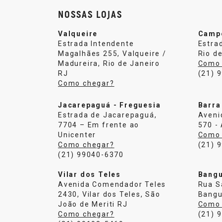
NOSSAS LOJAS
Valqueire
Camp
Estrada Intendente
Estra
Magalhães 255, Valqueire /
Rio de
Madureira, Rio de Janeiro
Como 
RJ
(21) 
Como chegar?
Jacarepaguá - Freguesia
Barra
Estrada de Jacarepaguá,
Aveni
7704 – Em frente ao
570 -
Unicenter
Como 
Como chegar?
(21) 
(21) 99040-6370
Vilar dos Teles
Bang
Avenida Comendador Teles
Rua S
2430, Vilar dos Teles, São
Bangu
João de Meriti RJ
Como 
Como chegar?
(21) 