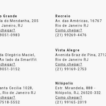
o Grande
Recreio
da do Mendanha, 205
Av. das Américas, 16767
 Janeiro, RJ
Rio de Janeiro RJ
chegar?
Como chegar?
99051-0983
(21) 99269-4476
Vista Alegre
da Olegério Maciel,
Avenida Braz de Pina, 271
 Ao lado da Smartfit
Rio de Janeiro RJ
chegar?
Como chegar?
99051-3152
(21) 99169-2753
u
Nilópolis
anta Cecilia 1028,
Estr. Mirandela, 888 -
, Rio de Janeiro RJ
Nilópolis, RJ, 26520-332
chegar?
Como chegar?
97518-5552
(21) 99165-2019