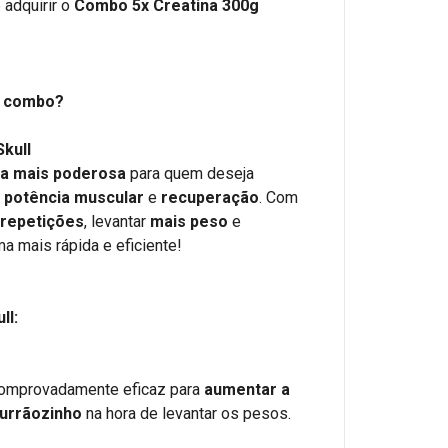
 adquirir o
Combo 5x Creatina 300g
e combo?
Skull
a mais poderosa
para quem deseja
,
potência muscular
e
recuperação
. Com
 repetições
, levantar
mais peso
e
a mais rápida e eficiente!
ll:
 comprovadamente eficaz para
aumentar a
urrãozinho
na hora de levantar os pesos.