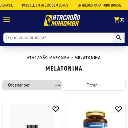
ASIL
PARCELE EM ATÉ 2X SEM JUROS
ENTREGAS PARA TODO BRASIL
DE
se
(0)
ATACADÃO MAROMBA
>
MELATONINA
MELATONINA
Filtrar