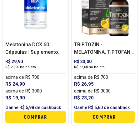
Melatonina DCX 60
TRIPTOZIN -
Cápsulas | Suplemento
MELATONINA, TIPTOFANO,
para Rotina Noturna, Sono
VITAMINA D3 E B12 (30
R$ 29,90
R$ 33,00
e Descanso
ML) - BIOKLEIN
R$ 29,90 no boleto
R$ 33,00 no boleto
acima de R$ 700
acima de R$ 700
R$ 24,90
R$ 26,95
acima de R$ 3000
acima de R$ 3000
R$ 19,90
R$ 23,20
Ganhe R$ 5,98 de cashback
Ganhe R$ 6,60 de cashback
COMPRAR
COMPRAR