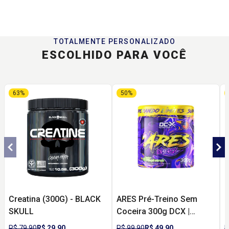
TOTALMENTE PERSONALIZADO
ESCOLHIDO PARA VOCÊ
63%
50%
Creatina (300G) - BLACK
ARES Pré-Treino Sem
C
SKULL
Coceira 300g DCX |
R
Energia, Foco e Pump
R$ 79,90
R$ 29,90
R$ 99,90
R$ 49,90
R