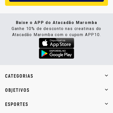
Baixe o APP do Atacadão Maromba
Ganhe 10% de desconto nas creatinas do
Atacadão Maromba com o cupom APP10.
CATEGORIAS
Whey Protein
Creatina
Pré-Treino
Termogênicos
Barra
OBJETIVOS
Massa muscular
Emagrecimento
Energia
Qualidade de
ESPORTES