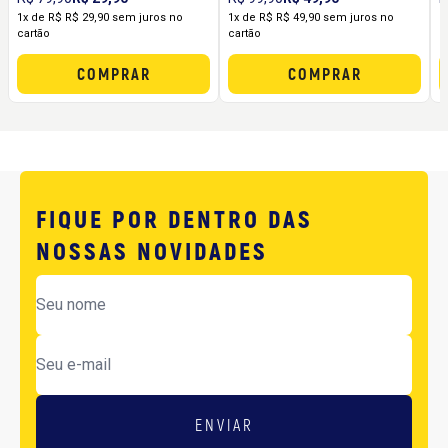
sem Formigamento
1x de R$ R$ 29,90 sem juros no
1x de R$ R$ 49,90 sem juros no
1
cartão
cartão
c
COMPRAR
COMPRAR
FIQUE POR DENTRO DAS
NOSSAS NOVIDADES
ENVIAR