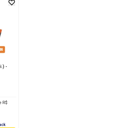
.) -
e R$
ack