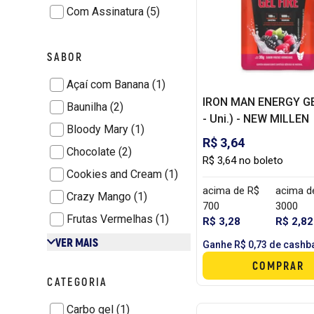
Com Assinatura (5)
SABOR
Açaí com Banana (1)
IRON MAN ENERGY GE
Baunilha (2)
- Uni.) - NEW MILLEN
Bloody Mary (1)
R$ 3,64
Chocolate (2)
R$ 3,64 no boleto
Cookies and Cream (1)
acima de R$
acima d
Crazy Mango (1)
700
3000
Frutas Vermelhas (1)
R$ 3,28
R$ 2,82
VER MAIS
Ganhe R$ 0,73 de cashb
COMPRAR
CATEGORIA
Carbo gel (1)