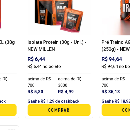
L (30g
Isolate Protein (30g - Uni.) -
Pré Treino 
NEW MILLEN
(250g) - NE
R$ 6,44
R$ 94,64
R$ 6,44 no boleto
R$ 94,64 no bo
e R$
acima de R$
acima de R$
acima de R$
700
3000
700
R$ 5,80
R$ 4,99
R$ 85,18
ack
Ganhe R$ 1,29 de cashback
Ganhe R$ 18,9
COMPRAR
CO