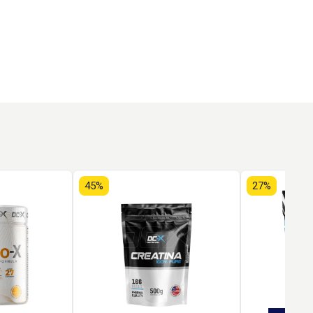
45%
27%