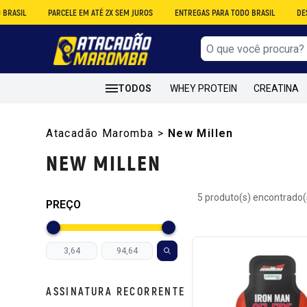
PARCELE EM ATÉ 2X SEM JUROS
ENTREGAS PARA TODO BRASIL
DESCONTO 
TODOS
WHEY PROTEIN
CREATINA
Atacadão Maromba
>
New Millen
NEW MILLEN
5 produto(s) encontrado(
PREÇO
ASSINATURA RECORRENTE