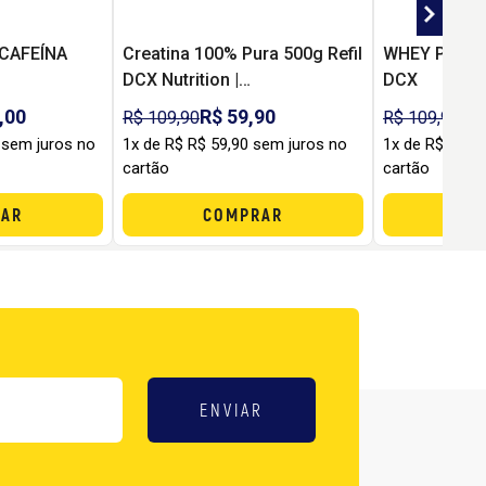
CAFEÍNA
Creatina 100% Pura 500g Refil
WHEY PRO (9
DCX Nutrition |
DCX
Monohidratada para Força,
,00
R$ 59,90
R$
R$ 109,90
R$ 109,90
Performance e Custo-
 sem juros no
1x de R$ R$ 59,90 sem juros no
1x de R$ R$ 7
Benefício
cartão
cartão
AR
COMPRAR
C
ENVIAR