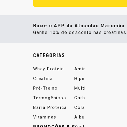
Baixe o APP do Atacadão Maromba
Ganhe 10% de desconto nas creatina
CATEGORIAS
Whey Protein
Aminoácidos
Creatina
Hipercalórico
Pré-Treino
Multivitamínico
Termogênicos
Carboidrato
Barra Protéica
Colágeno
Vitaminas
Albumina
PROMOÇÕES 8.8
Suplemento Alimentar