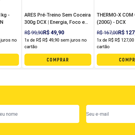
1kg -
ARES Pré-Treino Sem Coceira
THERMO-X COM 
ON
300g DCX | Energia, Foco e
(200G) - DCX
Pump sem Formigamento
R$ 49,90
R$ 127
R$ 99,90
R$ 167,00
 juros no
1x de R$ R$ 49,90 sem juros no
1x de R$ R$ 127,00
cartão
cartão
COMPRAR
COMPR