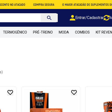
NO ATACADO
COMPRA SEGURA
O MAIOR ATACADÃO DE SUPLEMENTOS DO BRASIL
Entrar/Cadastrar
M
TERMOGÊNICO
PRÉ-TREINO
MODA
COMBOS
KIT REVE
s)