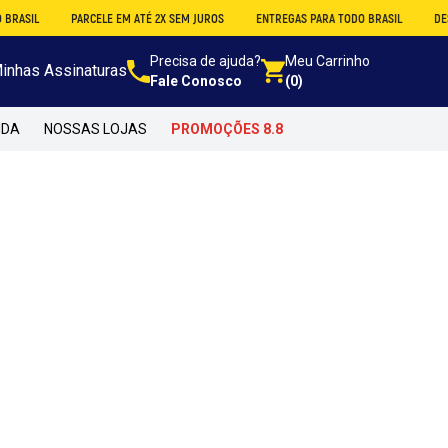
ELE EM ATÉ 2X SEM JUROS
ENTREGAS PARA TODO BRASIL
DESCONTO NO ATACAD
Precisa de ajuda?
Meu Carrinho
inhas Assinaturas
Fale Conosco
(0)
NDA
NOSSAS LOJAS
PROMOÇÕES 8.8