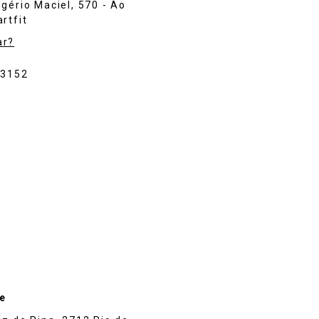
gério Maciel, 570 - Ao
rtfit
ar?
-3152
re