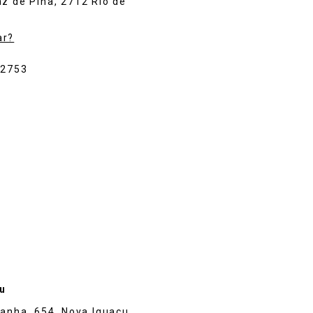
z de Pina, 2712 Rio de
ar?
-2753
u
çanha, 654, Nova Iguaçu,