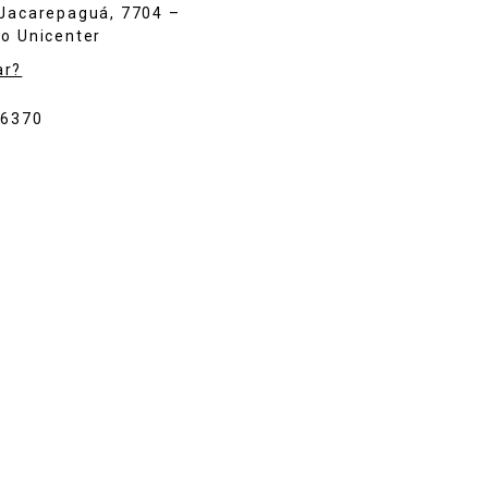
 Jacarepaguá, 7704 –
o Unicenter
ar?
-6370