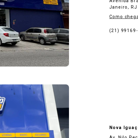
Avenida Bra
Janeiro, RJ
Como cheg
(21) 99169
Nova Iguaç
Av. Nilo Pe