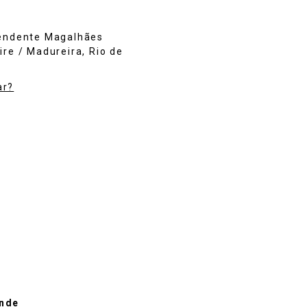
tendente Magalhães
ire / Madureira, Rio de
ar?
nde