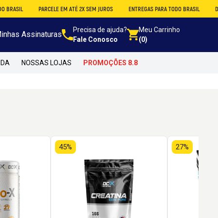
ASIL
PARCELE EM ATÉ 2X SEM JUROS
ENTREGAS PARA TODO BRASIL
DESCO
Precisa de ajuda?
Meu Carrinho
inhas Assinaturas
Fale Conosco
(0)
NDA
NOSSAS LOJAS
PROMOÇÕES 8.8
45%
27%