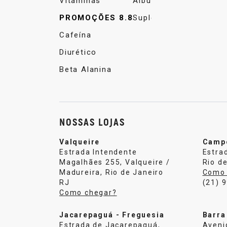
Vitaminas
Albumina
PROMOÇÕES 8.8
Suplemento Alimentar
Cafeína
Diurético
Beta Alanina
NOSSAS LOJAS
Valqueire
Camp
Estrada Intendente
Estra
Magalhães 255, Valqueire /
Rio de
Madureira, Rio de Janeiro
Como 
RJ
(21) 
Como chegar?
Jacarepaguá - Freguesia
Barra
Estrada de Jacarepaguá,
Aveni