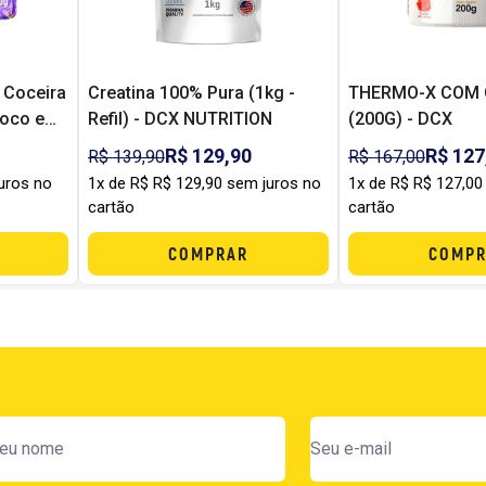
 Coceira
Creatina 100% Pura (1kg -
THERMO-X COM 
Foco e
Refil) - DCX NUTRITION
(200G) - DCX
ento
R$ 129,90
R$ 127
R$ 139,90
R$ 167,00
uros no
1x de R$ R$ 129,90 sem juros no
1x de R$ R$ 127,00
cartão
cartão
COMPRAR
COMPR