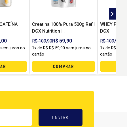
CAFEÍNA
Creatina 100% Pura 500g Refil
WHEY PRO (9
DCX Nutrition |
DCX
Monohidratada para Força,
,00
R$ 59,90
R$
R$ 109,90
R$ 109,90
Performance e Custo-
 sem juros no
1x de R$ R$ 59,90 sem juros no
1x de R$ R$ 7
Benefício
cartão
cartão
AR
COMPRAR
C
ENVIAR