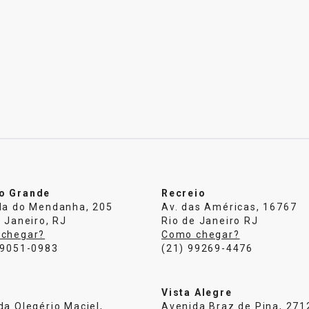
o Grande
Recreio
da do Mendanha, 205
Av. das Américas, 16767
 Janeiro, RJ
Rio de Janeiro RJ
chegar?
Como chegar?
99051-0983
(21) 99269-4476
Vista Alegre
da Olegério Maciel,
Avenida Braz de Pina, 271