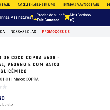
PARCELE EM ATÉ 2X SEM JUROS
ENTREGAS PARA TODO BRASIL
DESCONTO N
Precisa de ajuda?
Meu Carrinho
inhas Assinaturas
Fale Conosco
(0)
NDA
NOSSAS LOJAS
PROMOÇÕES 8.8
 DE COCO COPRA 350G –
L, VEGANO E COM BAIXO
 GLICÊMICO
101-01 | Marca: COPRA
90
o boleto