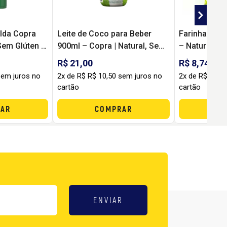
lda Copra
Leite de Coco para Beber
Farinha de 
Sem Glúten e
900ml – Copra | Natural, Sem
– Natural, S
Lactose e 100% Vegetal
em Fibras
R$ 21,00
R$ 8,74
sem juros no
2x de R$ R$ 10,50 sem juros no
2x de R$ R$ 4
cartão
cartão
AR
COMPRAR
C
ENVIAR