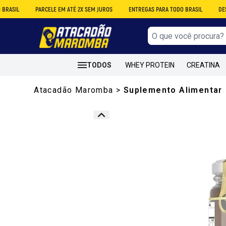
PARCELE EM ATÉ 2X SEM JUROS
ENTREGAS PARA TODO BRASIL
DESCONTO NO
TODOS
WHEY PROTEIN
CREATINA
Atacadão Maromba
>
Suplemento Alimentar