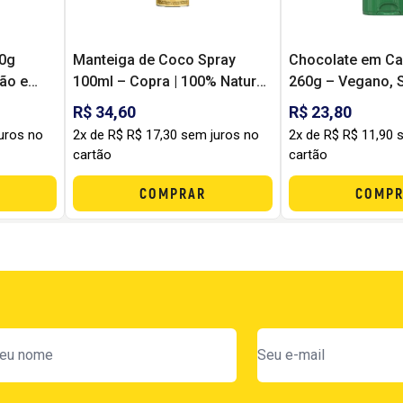
00g
Manteiga de Coco Spray
Chocolate em Ca
ção e
100ml – Copra | 100% Natural,
260g – Vegano, 
nha!
Prática e Saudável
Sem Lactose
R$ 34,60
R$ 23,80
uros no
2x de R$ R$ 17,30 sem juros no
2x de R$ R$ 11,90 
cartão
cartão
COMPRAR
COMPR