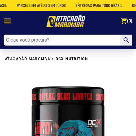
PARCELE EM ATÉ 2X SEM JUROS
ENTREGAS PARA TODO BRASIL
DESCON
se
(0)
ATACADÃO MAROMBA
>
DCX NUTRITION