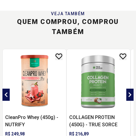
VEJA TAMBÉM
QUEM COMPROU, COMPROU
TAMBÉM
CleanPro Whey (450g) -
COLLAGEN PROTEIN
C
NUTRIFY
(450G) - TRUE SORCE
D
Q
R$ 249,98
R$ 216,89
R