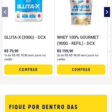
GLUTA-X (300G) - DCX
WHEY 100% GOURMET
T
(900G - REFIL) - DCX
C
R$ 79,90
R$ 199,90
R
1x de R$ R$ 79,90 sem juros no
2x de R$ R$ 99,95 sem juros no
1
cartão
cartão
c
COMPRAR
COMPRAR
FIQUE POR DENTRO DAS