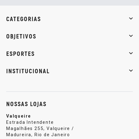
CATEGORIAS
Whey Protein
Creatina
Pré-Treino
Termogênicos
Barra
OBJETIVOS
Massa muscular
Emagrecimento
Energia
Qualidade de
ESPORTES
Musculação
Artes marciais
Corrida
INSTITUCIONAL
Sobre nós
Política de privacidade
Central de atendi
NOSSAS LOJAS
Valqueire
Estrada Intendente
Magalhães 255, Valqueire /
Madureira, Rio de Janeiro