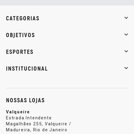
CATEGORIAS
Whey Protein
Creatina
Pré-Treino
Termogênicos
Barra
OBJETIVOS
Massa muscular
Emagrecimento
Energia
Qualidade de
ESPORTES
Musculação
Artes marciais
Corrida
INSTITUCIONAL
Sobre nós
Política de privacidade
Central de atendi
NOSSAS LOJAS
Valqueire
Estrada Intendente
Magalhães 255, Valqueire /
Madureira, Rio de Janeiro