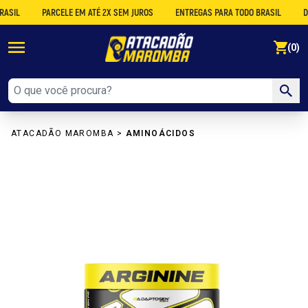
L
PARCELE EM ATÉ 2X SEM JUROS
ENTREGAS PARA TODO BRASIL
DESCO
se
(0)
ATACADÃO MAROMBA
>
AMINOÁCIDOS