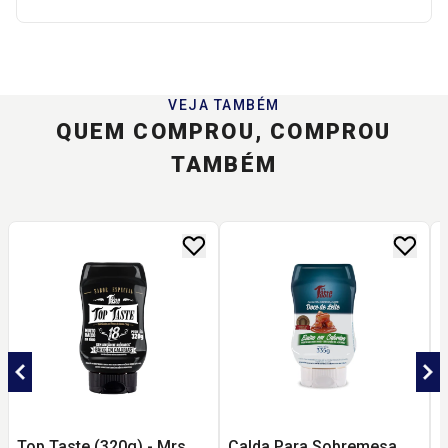
VEJA TAMBÉM
QUEM COMPROU, COMPROU
TAMBÉM
Top Taste (320g) - Mrs
Calda Para Sobremesa
C