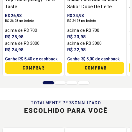
Taste
Sabor Doce De Leite
S
(335g) - Mrs Taste
M
R$ 26,98
R$ 24,98
R
R$ 26,98 no boleto
R$ 24,98 no boleto
R
acima de R$ 700
acima de R$ 700
a
R$ 25,98
R$ 23,98
R
acima de R$ 3000
acima de R$ 3000
a
R$ 24,98
R$ 22,98
R
Ganhe R$ 5,40 de cashback
Ganhe R$ 5,00 de cashback
G
COMPRAR
COMPRAR
TOTALMENTE PERSONALIZADO
ESCOLHIDO PARA VOCÊ