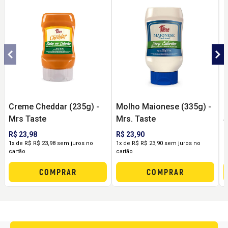
Creme Cheddar (235g) -
Molho Maionese (335g) -
C
Mrs Taste
Mrs. Taste
S
M
R$ 23,98
R$ 23,90
R
1x de R$ R$ 23,98 sem juros no
1x de R$ R$ 23,90 sem juros no
1
cartão
cartão
c
COMPRAR
COMPRAR