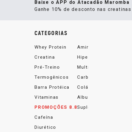
Baixe o APP do Atacadão Maromba
Ganhe 10% de desconto nas creatina
CATEGORIAS
Whey Protein
Aminoácidos
Creatina
Hipercalórico
Pré-Treino
Multivitamínico
Termogênicos
Carboidrato
Barra Protéica
Colágeno
Vitaminas
Albumina
PROMOÇÕES 8.8
Suplemento Alimentar
Cafeína
Diurético