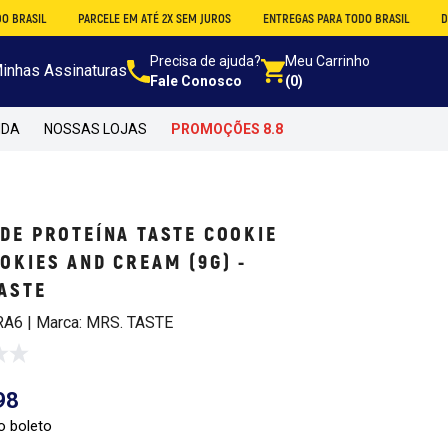
L
PARCELE EM ATÉ 2X SEM JUROS
ENTREGAS PARA TODO BRASIL
DESCONTO
Precisa de ajuda?
Meu Carrinho
inhas Assinaturas
Fale Conosco
(0)
NDA
NOSSAS LOJAS
PROMOÇÕES 8.8
DE PROTEÍNA TASTE COOKIE
OKIES AND CREAM (9G) -
ASTE
RA6 | Marca: MRS. TASTE
98
o boleto