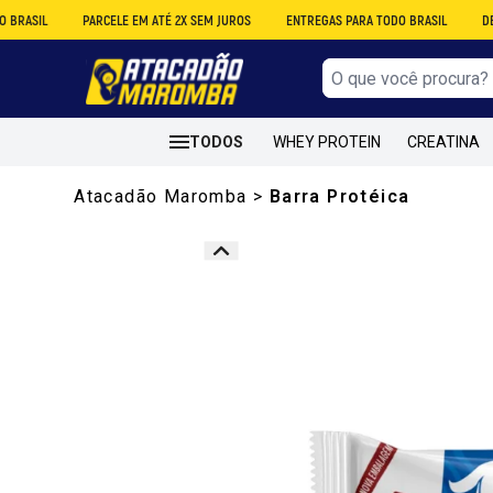
L
PARCELE EM ATÉ 2X SEM JUROS
ENTREGAS PARA TODO BRASIL
DESCONTO
TODOS
WHEY PROTEIN
CREATINA
Atacadão Maromba
>
Barra Protéica