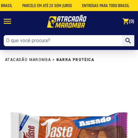
SIL
PARCELE EM ATÉ 2X SEM JUROS
ENTREGAS PARA TODO BRASIL
DES
se
(0)
ATACADÃO MAROMBA
>
BARRA PROTÉICA