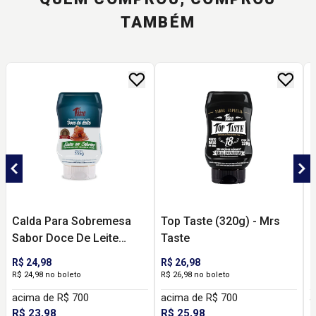
TAMBÉM
Calda Para Sobremesa
Top Taste (320g) - Mrs
M
Sabor Doce De Leite
Taste
M
(335g) - Mrs Taste
R$ 24,98
R$ 26,98
R
R$ 24,98 no boleto
R$ 26,98 no boleto
R
acima de R$ 700
acima de R$ 700
a
R$ 23,98
R$ 25,98
R