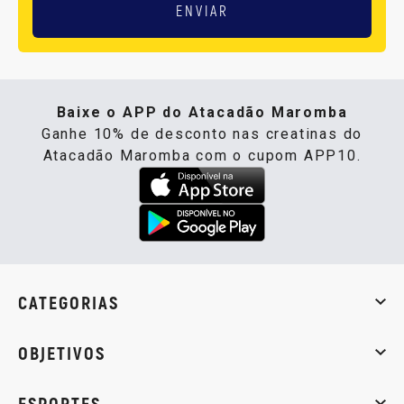
ENVIAR
Baixe o APP do Atacadão Maromba
Ganhe 10% de desconto nas creatinas do
Atacadão Maromba com o cupom APP10.
CATEGORIAS
Whey Protein
Creatina
Pré-Treino
Termogênicos
Barra
OBJETIVOS
Massa muscular
Emagrecimento
Energia
Qualidade de
ESPORTES