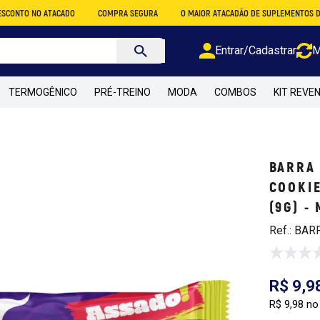
O ATACADO
COMPRA SEGURA
O MAIOR ATACADÃO DE SUPLEMENTOS DO BRASIL
Entrar/Cadastrar
M
TERMOGÊNICO
PRÉ-TREINO
MODA
COMBOS
KIT REVE
BARRA 
COOKIE
(9G) -
Ref.: BAR
R$ 9,9
R$ 9,98 no