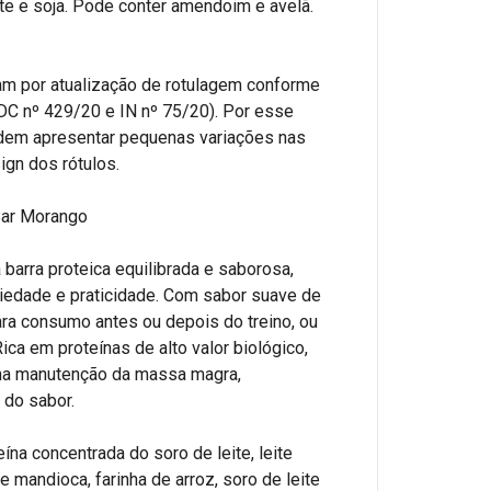
te e soja. Pode conter amendoim e avelã.
am por atualização de rotulagem conforme
DC nº 429/20 e IN nº 75/20). Por esse
odem apresentar pequenas variações nas
ign dos rótulos.
Bar Morango
barra proteica equilibrada e saborosa,
ciedade e praticidade. Com sabor suave de
ara consumo antes ou depois do treino, ou
ica em proteínas de alto valor biológico,
 na manutenção da massa magra,
 do sabor.
eína concentrada do soro de leite, leite
 mandioca, farinha de arroz, soro de leite