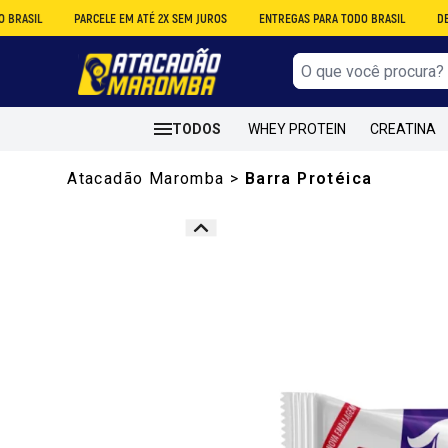
PARCELE EM ATÉ 2X SEM JUROS
ENTREGAS PARA TODO BRASIL
DESCONTO N
TODOS
WHEY PROTEIN
CREATINA
Atacadão Maromba
>
Barra Protéica