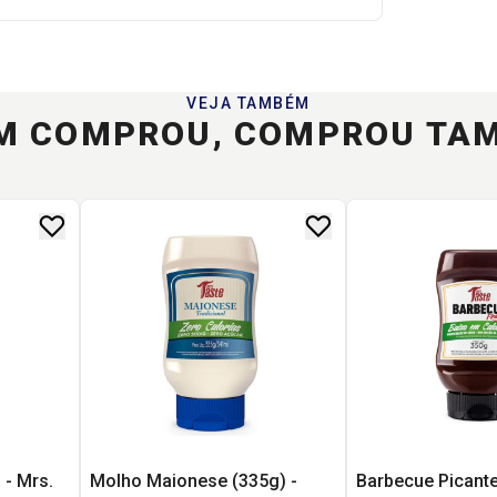
VEJA TAMBÉM
M COMPROU, COMPROU TA
 - Mrs.
Molho Maionese (335g) -
Barbecue Picante