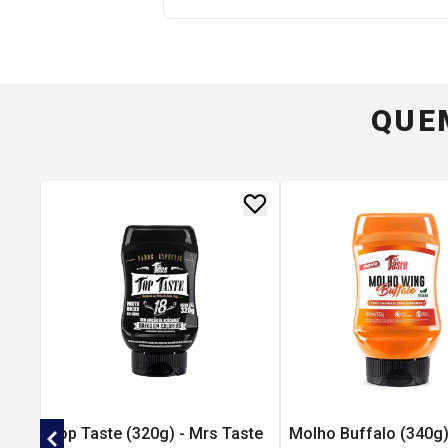
QUE
Top Taste (320g) - Mrs Taste
Molho Buffalo (340g)