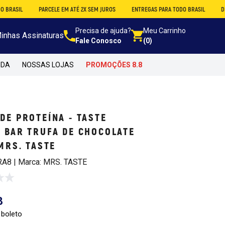
PARCELE EM ATÉ 2X SEM JUROS
ENTREGAS PARA TODO BRASIL
DESCONTO N
Precisa de ajuda?
Meu Carrinho
inhas Assinaturas
Fale Conosco
(0)
NDA
NOSSAS LOJAS
PROMOÇÕES 8.8
DE PROTEÍNA - TASTE
 BAR TRUFA DE CHOCOLATE
 MRS. TASTE
RA8 | Marca: MRS. TASTE
8
 boleto