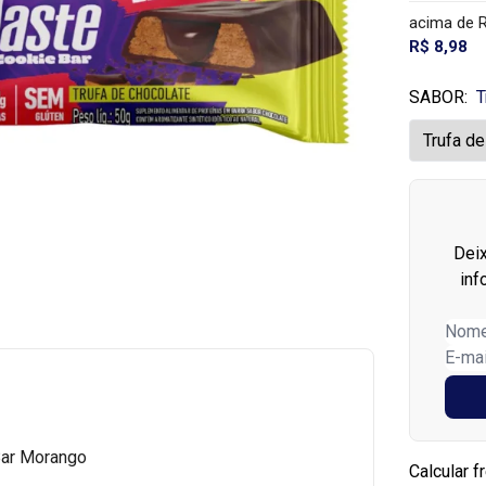
acima de 
R$ 8,98
SABOR:
T
Dei
inf
Bar Morango
Calcular f