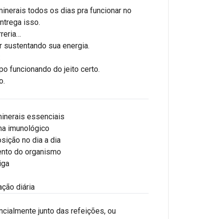
inerais todos os dias pra funcionar no
ntrega isso.
rreria…
r sustentando sua energia.
:
po funcionando do jeito certo.
o.
inerais essenciais
ema imunológico
sição no dia a dia
ento do organismo
iga
ção diária
ncialmente junto das refeições, ou