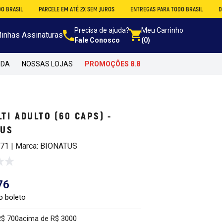
PARCELE EM ATÉ 2X SEM JUROS
ENTREGAS PARA TODO BRASIL
DESCONTO N
Precisa de ajuda?
Meu Carrinho
inhas Assinaturas
Fale Conosco
(0)
NDA
NOSSAS LOJAS
PROMOÇÕES 8.8
TI ADULTO (60 CAPS) -
TUS
471 | Marca: BIONATUS
76
o boleto
R$ 700
acima de R$ 3000