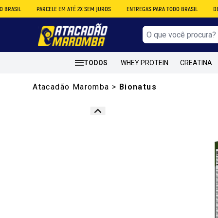
PARCELE EM ATÉ 2X SEM JUROS
ENTREGAS PARA TODO BRASIL
DESCONTO N
TODOS
WHEY PROTEIN
CREATINA
Atacadão Maromba
>
Bionatus