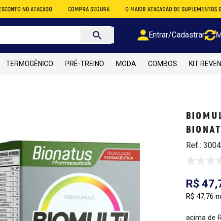
O ATACADO
COMPRA SEGURA
O MAIOR ATACADÃO DE SUPLEMENTOS DO BRASIL
Entrar/Cadastrar
M
TERMOGÊNICO
PRÉ-TREINO
MODA
COMBOS
KIT REVE
BIOMUL
BIONA
Ref.: 300
R$ 47,
R$ 47,76 n
acima de 