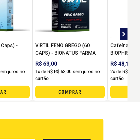
 Caps) -
VIRTIL FENO GREGO (60
Cafeína 400
CAPS) - BIONATUS FARMA
BIOPHISICUS
R$ 63,00
R$ 48,12
sem juros no
1x de R$ R$ 63,00 sem juros no
2x de R$ R$ 2
cartão
cartão
AR
COMPRAR
C