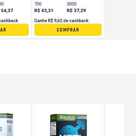
00
700
3000
 54,37
R$ 43,31
R$ 37,29
 cashback
Ganhe R$ 9,62 de cashback
AR
COMPRAR