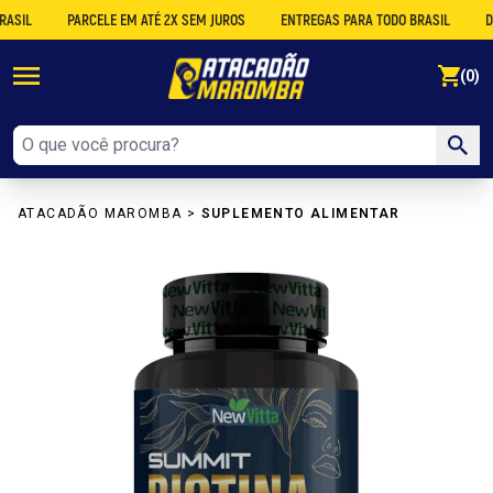
L
PARCELE EM ATÉ 2X SEM JUROS
ENTREGAS PARA TODO BRASIL
DESCO
se
(0)
ATACADÃO MAROMBA
>
SUPLEMENTO ALIMENTAR