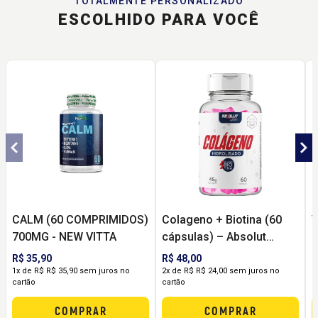
TOTALMENTE PERSONALIZADO
ESCOLHIDO PARA VOCÊ
CALM (60 COMPRIMIDOS)
Colageno + Biotina (60
V
700MG - NEW VITTA
cápsulas) – Absolut
C
Nutrition
c
R$ 35,90
R$ 48,00
R
V
1x de R$ R$ 35,90 sem juros no
2x de R$ R$ 24,00 sem juros no
1
cartão
cartão
c
COMPRAR
COMPRAR