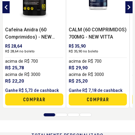
Cafeína Anidra (60
CALM (60 COMPRIMIDOS)
C
Comprimidos) - NEW
700MG - NEW VITTA
C
VITTA
V
R$ 28,64
R$ 35,90
R
R$ 28,64 no boleto
R$ 35,90 no boleto
R
acima de R$ 700
acima de R$ 700
a
R$ 25,78
R$ 29,90
R
acima de R$ 3000
acima de R$ 3000
a
R$ 22,20
R$ 25,20
R
Ganhe R$ 5,73 de cashback
Ganhe R$ 7,18 de cashback
G
COMPRAR
COMPRAR