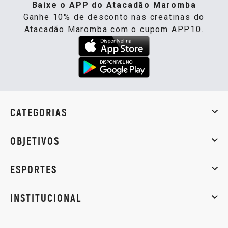
Baixe o APP do Atacadão Maromba
Ganhe 10% de desconto nas creatinas do
Atacadão Maromba com o cupom APP10.
CATEGORIAS
Whey Protein
Creatina
Pré-Treino
Termogênicos
Barra
OBJETIVOS
Massa muscular
Emagrecimento
Energia
Qualidade de
ESPORTES
Musculação
Artes marciais
Corrida
INSTITUCIONAL
Sobre nós
Política de privacidade
Central de atendi