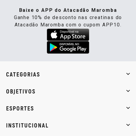
Baixe o APP do Atacadão Maromba
Ganhe 10% de desconto nas creatinas do
Atacadão Maromba com o cupom APP10.
CATEGORIAS
Whey Protein
Creatina
Pré-Treino
Termogênicos
Barra
OBJETIVOS
Massa muscular
Emagrecimento
Energia
Qualidade de
ESPORTES
Musculação
Artes marciais
Corrida
INSTITUCIONAL