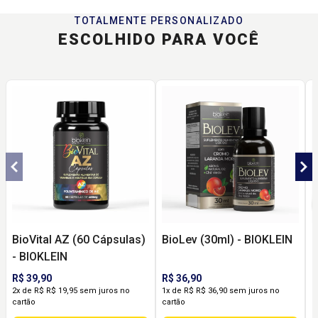
TOTALMENTE PERSONALIZADO
ESCOLHIDO PARA VOCÊ
BioVital AZ (60 Cápsulas)
BioLev (30ml) - BIOKLEIN
C
- BIOKLEIN
B
R$ 39,90
R$ 36,90
R
2x de R$ R$ 19,95 sem juros no
1x de R$ R$ 36,90 sem juros no
2
cartão
cartão
c