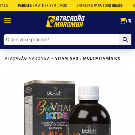
PARCELE EM ATÉ 2X SEM JUROS
ENTREGAS PARA TODO BRASIL
DESCON
se
(0)
ATACADÃO MAROMBA
>
VITAMINAS
/
MULTIVITAMÍNICO