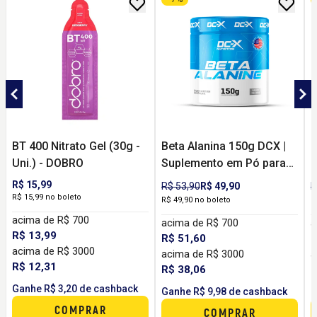
BT 400 Nitrato Gel (30g -
Beta Alanina 150g DCX |
C
Uni.) - DOBRO
Suplemento em Pó para
C
Resistência, Performance
e
R$ 15,99
R$ 53,90
R$ 49,90
R
e Treinos Intensos
T
R$ 15,99 no boleto
R$ 49,90 no boleto
R
acima de R$ 700
acima de R$ 700
a
R$ 13,99
R$ 51,60
R
acima de R$ 3000
acima de R$ 3000
a
R$ 12,31
R$ 38,06
R
Ganhe R$ 3,20 de cashback
Ganhe R$ 9,98 de cashback
G
COMPRAR
COMPRAR