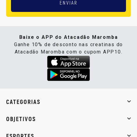
ENVIAR
Baixe o APP do Atacadão Maromba
Ganhe 10% de desconto nas creatinas do
Atacadão Maromba com o cupom APP10.
CATEGORIAS
Whey Protein
Creatina
Pré-Treino
Termogênicos
Barra
OBJETIVOS
Massa muscular
Emagrecimento
Energia
Qualidade de
ESPORTES