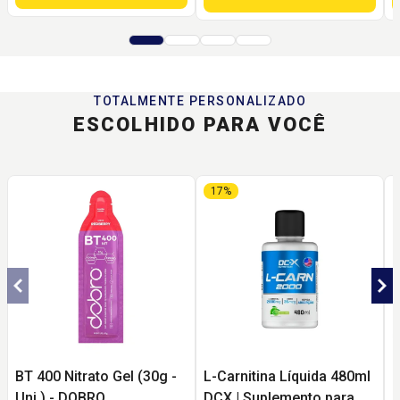
TOTALMENTE PERSONALIZADO
ESCOLHIDO PARA VOCÊ
17%
BT 400 Nitrato Gel (30g -
L-Carnitina Líquida 480ml
E
Uni.) - DOBRO
DCX | Suplemento para
(