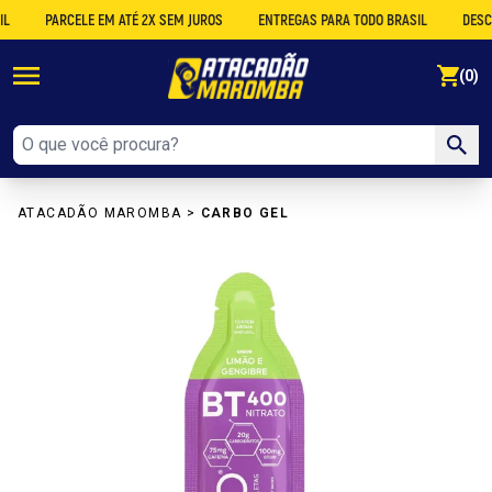
PARCELE EM ATÉ 2X SEM JUROS
ENTREGAS PARA TODO BRASIL
DESCONTO 
se
(0)
ATACADÃO MAROMBA
>
CARBO GEL