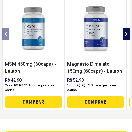
MSM 450mg (60caps) -
Magnésio Dimalato
C
Lauton
150mg (60caps) - Lauton
5
R$ 42,90
R$ 52,90
R
2x de R$ R$ 21,45 sem juros no
1x de R$ R$ 52,90 sem juros no
2
cartão
cartão
c
COMPRAR
COMPRAR