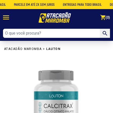
PARCELE EM ATÉ 2X SEM JUROS
ENTREGAS PARA TODO BRASIL
DESCON
se
(0)
ATACADÃO MAROMBA
>
LAUTON