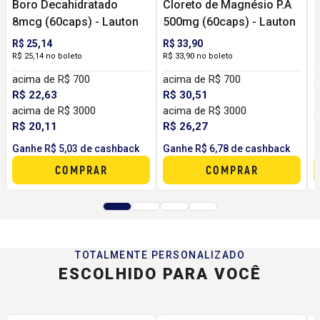
Boro Decahidratado
Cloreto de Magnésio P.A
C
8mcg (60caps) - Lauton
500mg (60caps) - Lauton
(
R$ 25,14
R$ 33,90
R
R$ 25,14 no boleto
R$ 33,90 no boleto
R
acima de R$ 700
acima de R$ 700
a
R$ 22,63
R$ 30,51
R
acima de R$ 3000
acima de R$ 3000
a
R$ 20,11
R$ 26,27
R
Ganhe R$ 5,03 de cashback
Ganhe R$ 6,78 de cashback
G
COMPRAR
COMPRAR
TOTALMENTE PERSONALIZADO
ESCOLHIDO PARA VOCÊ