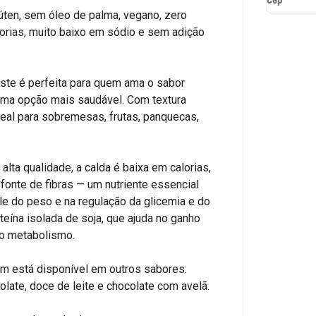
lúten, sem óleo de palma, vegano, zero
lorias, muito baixo em sódio e sem adição
ste é perfeita para quem ama o sabor
uma opção mais saudável. Com textura
deal para sobremesas, frutas, panquecas,
lta qualidade, a calda é baixa em calorias,
é fonte de fibras — um nutriente essencial
ole do peso e na regulação da glicemia e do
teína isolada de soja, que ajuda no ganho
o metabolismo.
ém está disponível em outros sabores:
olate, doce de leite e chocolate com avelã.