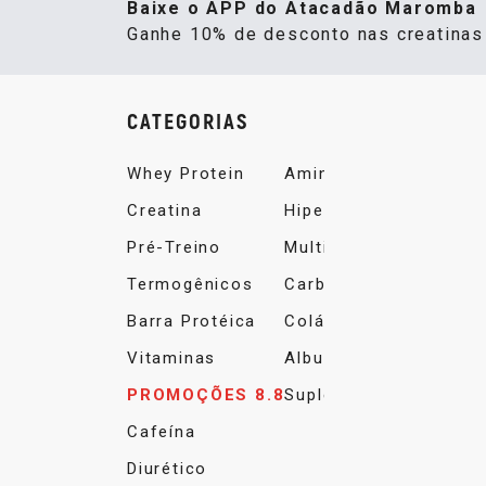
Baixe o APP do Atacadão Maromba
Ganhe 10% de desconto nas creatina
CATEGORIAS
Whey Protein
Aminoácidos
Creatina
Hipercalórico
Pré-Treino
Multivitamínico
Termogênicos
Carboidrato
Barra Protéica
Colágeno
Vitaminas
Albumina
PROMOÇÕES 8.8
Suplemento Alimentar
Cafeína
Diurético