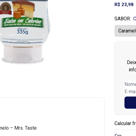
R$ 23,98
SABOR:
C
Dei
inf
Calcular f
elo – Mrs. Taste