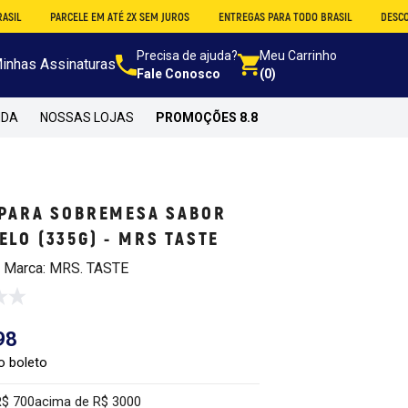
PARCELE EM ATÉ 2X SEM JUROS
ENTREGAS PARA TODO BRASIL
DESCONTO NO A
Precisa de ajuda?
Meu Carrinho
inhas Assinaturas
Fale Conosco
(0)
NDA
NOSSAS LOJAS
PROMOÇÕES 8.8
 PARA SOBREMESA SABOR
LO (335G) - MRS TASTE
 | Marca: MRS. TASTE
98
o boleto
R$ 700
acima de R$ 3000