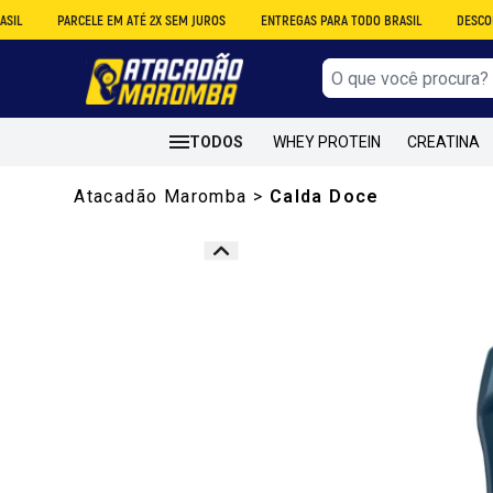
PARCELE EM ATÉ 2X SEM JUROS
ENTREGAS PARA TODO BRASIL
DESCONTO NO A
TODOS
WHEY PROTEIN
CREATINA
Atacadão Maromba
>
Calda Doce