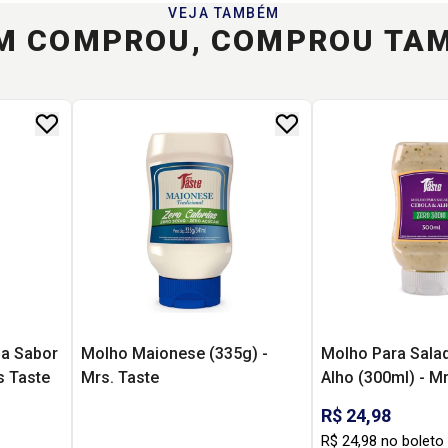
VEJA TAMBÉM
M COMPROU, COMPROU TA
a Sabor
Molho Maionese (335g) -
Molho Para Sala
s Taste
Mrs. Taste
Alho (300ml) - M
R$ 24,98
R$ 24,98 no boleto