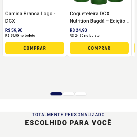
Camisa Branca Logo -
Coqueteleira DCX
D
DCX
Nutrition Bagdá – Edição
C
Especial Pré-Treino
P
R$ 59,90
R$ 24,90
R
Militar (600ml)
R$ 59,90 no boleto
R$ 24,90 no boleto
R
COMPRAR
COMPRAR
TOTALMENTE PERSONALIZADO
ESCOLHIDO PARA VOCÊ