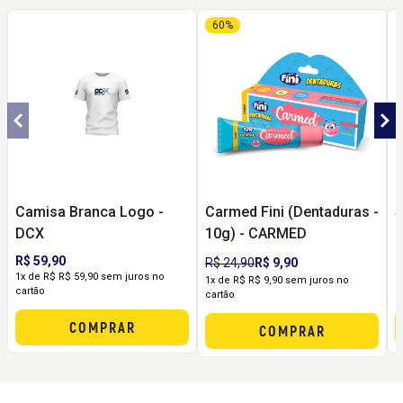
60%
Camisa Branca Logo -
Carmed Fini (Dentaduras -
S
DCX
10g) - CARMED
R$ 59,90
R
R$ 24,90
R$ 9,90
1x de R$ R$ 59,90 sem juros no
1
1x de R$ R$ 9,90 sem juros no
cartão
c
cartão
COMPRAR
COMPRAR