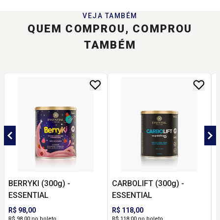
VEJA TAMBÉM
QUEM COMPROU, COMPROU
TAMBÉM
BERRYKI (300g) -
CARBOLIFT (300g) -
C
ESSENTIAL
ESSENTIAL
R$ 98,00
R$ 118,00
R
R$ 98,00 no boleto
R$ 118,00 no boleto
R