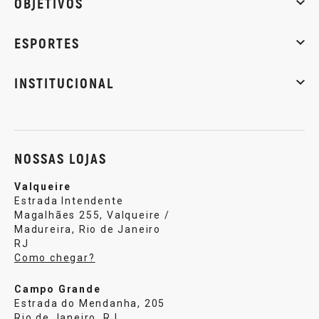
OBJETIVOS
Massa muscular
Emagrecimento
Energia
Qualidade de
ESPORTES
Musculação
Artes marciais
Corrida
INSTITUCIONAL
Sobre nós
Política de privacidade
Central de atendi
NOSSAS LOJAS
Valqueire
Estrada Intendente
Magalhães 255, Valqueire /
Madureira, Rio de Janeiro
RJ
Como chegar?
Campo Grande
Estrada do Mendanha, 205
Rio de Janeiro, RJ