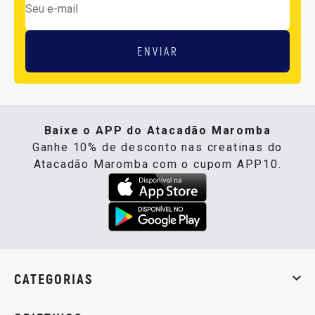
ENVIAR
Baixe o APP do Atacadão Maromba
Ganhe 10% de desconto nas creatinas do
Atacadão Maromba com o cupom APP10.
CATEGORIAS
Whey Protein
Creatina
Pré-Treino
Termogênicos
Barra