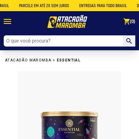
L
PARCELE EM ATÉ 2X SEM JUROS
ENTREGAS PARA TODO BRASIL
DESCO
se
(0)
ATACADÃO MAROMBA
>
ESSENTIAL