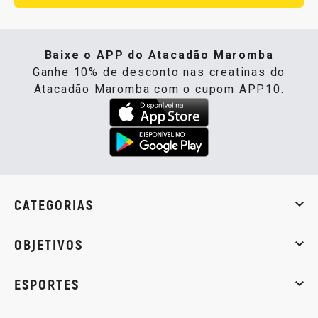
Baixe o APP do Atacadão Maromba
Ganhe 10% de desconto nas creatinas do
Atacadão Maromba com o cupom APP10.
CATEGORIAS
Whey Protein
Creatina
Pré-Treino
Termogênicos
Barra
OBJETIVOS
Massa muscular
Emagrecimento
Energia
Qualidade de
ESPORTES
Musculação
Artes marciais
Corrida