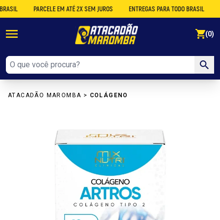
IL
PARCELE EM ATÉ 2X SEM JUROS
ENTREGAS PARA TODO BRASIL
DESC
se
(0)
ATACADÃO MAROMBA
>
COLÁGENO