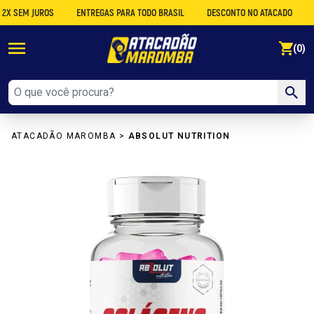
SEM JUROS
ENTREGAS PARA TODO BRASIL
DESCONTO NO ATACADO
COM
se
(0)
ATACADÃO MAROMBA
>
ABSOLUT NUTRITION