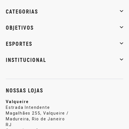
CATEGORIAS
Whey Protein
Creatina
Pré-Treino
Termogênicos
Barra
OBJETIVOS
Massa muscular
Emagrecimento
Energia
Qualidade de
ESPORTES
Musculação
Artes marciais
Corrida
INSTITUCIONAL
Sobre nós
Política de privacidade
Central de atendi
NOSSAS LOJAS
Valqueire
Estrada Intendente
Magalhães 255, Valqueire /
Madureira, Rio de Janeiro
RJ