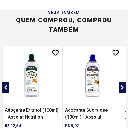
VEJA TAMBÉM
QUEM COMPROU, COMPROU
TAMBÉM
Adoçante Eritritol (100ml)
Adoçante Sucralose
A
- Absolut Nutrition
(100ml) - Absolut
A
Nutrition
R$ 12,54
R$ 5,92
R