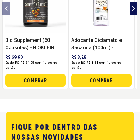
Bio Supplement (60
Adoçante Ciclamato e
D
Cápsulas) - BIOKLEIN
Sacarina (100ml) -
C
Absolut
R$ 69,90
R$ 3,28
R
2x de R$ R$ 34,95 sem juros no
2x de R$ R$ 1,64 sem juros no
1
cartão
cartão
c
COMPRAR
COMPRAR
FIQUE POR DENTRO DAS
NOSSAS NOVIDADES