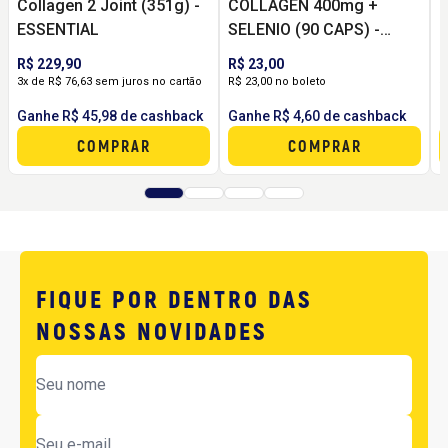
Collagen 2 Joint (351g) -
COLLAGEN 400mg +
ESSENTIAL
SELENIO (90 CAPS) -
VITAMINLIFE
(
R$ 229,90
R$ 23,00
R
3x de R$ 76,63 sem juros no cartão
R$ 23,00 no boleto
3
Ganhe R$ 45,98 de cashback
Ganhe R$ 4,60 de cashback
G
COMPRAR
COMPRAR
FIQUE POR DENTRO DAS
NOSSAS NOVIDADES