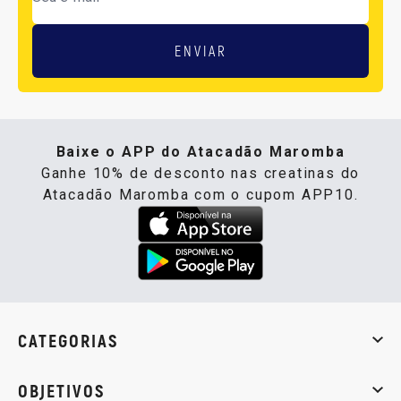
ENVIAR
Baixe o APP do Atacadão Maromba
Ganhe 10% de desconto nas creatinas do
Atacadão Maromba com o cupom APP10.
CATEGORIAS
Whey Protein
Creatina
Pré-Treino
Termogênicos
Barra
OBJETIVOS