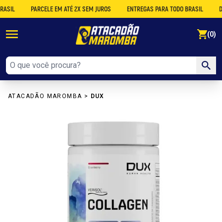
L
PARCELE EM ATÉ 2X SEM JUROS
ENTREGAS PARA TODO BRASIL
DESCO
se
(0)
ATACADÃO MAROMBA
>
DUX