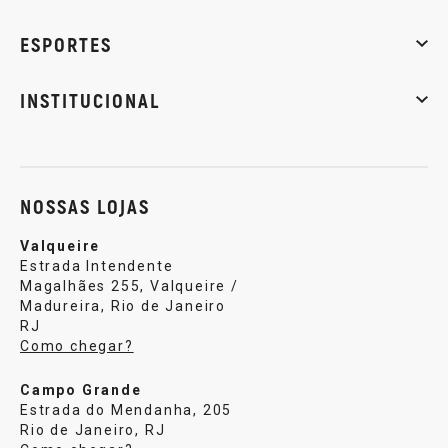
Massa muscular
Emagrecimento
Energia
Qualidade de
ESPORTES
Musculação
Artes marciais
Corrida
INSTITUCIONAL
Sobre nós
Política de privacidade
Central de atendi
NOSSAS LOJAS
Valqueire
Estrada Intendente
Magalhães 255, Valqueire /
Madureira, Rio de Janeiro
RJ
Como chegar?
Campo Grande
Estrada do Mendanha, 205
Rio de Janeiro, RJ