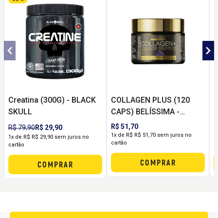
Creatina (300G) - BLACK
COLLAGEN PLUS (120
M
SKULL
CAPS) BELÍSSIMA -
C
BLACK SKULL
R$ 51,70
R
R$ 79,90
R$ 29,90
1x de R$ R$ 51,70 sem juros no
2
1x de R$ R$ 29,90 sem juros no
cartão
c
cartão
COMPRAR
COMPRAR