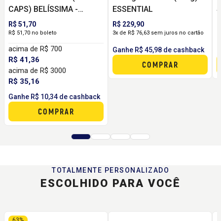
CAPS) BELÍSSIMA -
ESSENTIAL
S
BLACK SKULL
V
R$ 51,70
R$ 229,90
R
R$ 51,70 no boleto
3x de R$ 76,63 sem juros no cartão
R
acima de R$ 700
Ganhe R$ 45,98 de cashback
G
R$ 41,36
COMPRAR
acima de R$ 3000
R$ 35,16
Ganhe R$ 10,34 de cashback
COMPRAR
TOTALMENTE PERSONALIZADO
ESCOLHIDO PARA VOCÊ
63%