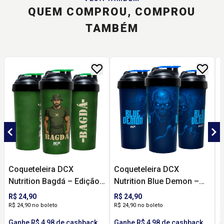
QUEM COMPROU, COMPROU
TAMBÉM
Coqueteleira DCX
Coqueteleira DCX
C
Nutrition Bagdá – Edição
Nutrition Blue Demon –
N
Especial Pré-Treino
Edição Especial Pré-
E
R$ 24,90
R$ 24,90
R
Militar (600ml)
Treino (600ml)
R$ 24,90 no boleto
R$ 24,90 no boleto
R
a
Ganhe R$ 4,98 de cashback
Ganhe R$ 4,98 de cashback