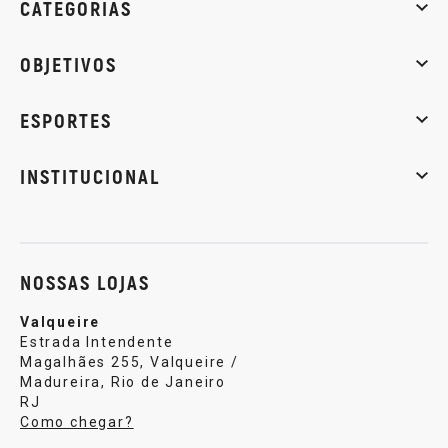
CATEGORIAS
Whey Protein
Creatina
Pré-Treino
Termogênicos
Barra
OBJETIVOS
Massa muscular
Emagrecimento
Energia
Qualidade de
ESPORTES
Musculação
Artes marciais
Corrida
INSTITUCIONAL
Sobre nós
Política de privacidade
Central de atendi
NOSSAS LOJAS
Valqueire
Estrada Intendente
Magalhães 255, Valqueire /
Madureira, Rio de Janeiro
RJ
Como chegar?