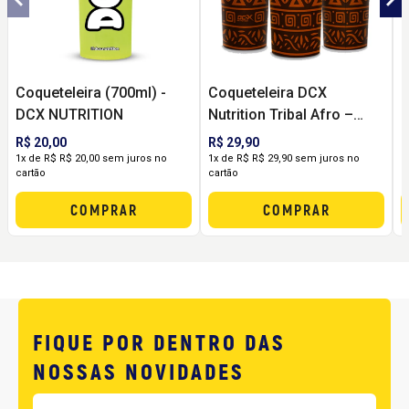
Coqueteleira (700ml) -
Coqueteleira DCX
C
DCX NUTRITION
Nutrition Tribal Afro –
N
Edição Cultura (600ml)
E
R$ 20,00
R$ 29,90
R
T
1x de R$ R$ 20,00 sem juros no
1x de R$ R$ 29,90 sem juros no
1
cartão
cartão
c
COMPRAR
COMPRAR
FIQUE POR DENTRO DAS
NOSSAS NOVIDADES