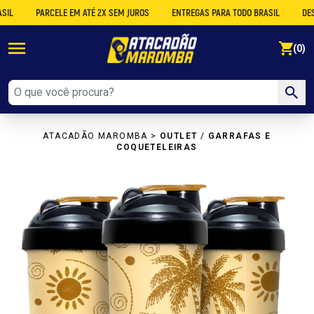
PARCELE EM ATÉ 2X SEM JUROS
ENTREGAS PARA TODO BRASIL
DESCONTO
se
(0)
ATACADÃO MAROMBA
>
OUTLET
/
GARRAFAS E
COQUETELEIRAS