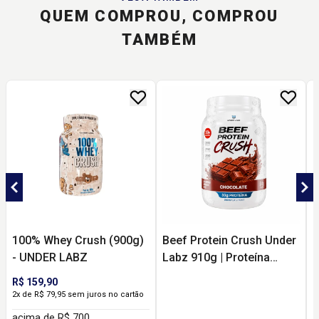
QUEM COMPROU, COMPROU
TAMBÉM
100% Whey Crush (900g)
Beef Protein Crush Under
C
- UNDER LABZ
Labz 910g | Proteína
N
Bovina com 33g de
E
R$ 159,90
Proteína e Zero Lactose
M
2x de R$ 79,95 sem juros no cartão
acima de R$ 700