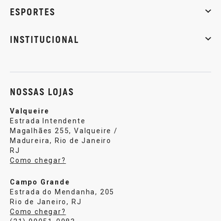
Massa muscular
Emagrecimento
Energia
Qualidade de
ESPORTES
Musculação
Artes marciais
Corrida
INSTITUCIONAL
Sobre nós
Política de privacidade
Central de atendi
NOSSAS LOJAS
Valqueire
Estrada Intendente
Magalhães 255, Valqueire /
Madureira, Rio de Janeiro
RJ
Como chegar?
Campo Grande
Estrada do Mendanha, 205
Rio de Janeiro, RJ
Como chegar?