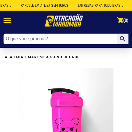
IL
PARCELE EM ATÉ 2X SEM JUROS
ENTREGAS PARA TODO BRASIL
DES
se
(0)
ATACADÃO MAROMBA
>
UNDER LABS