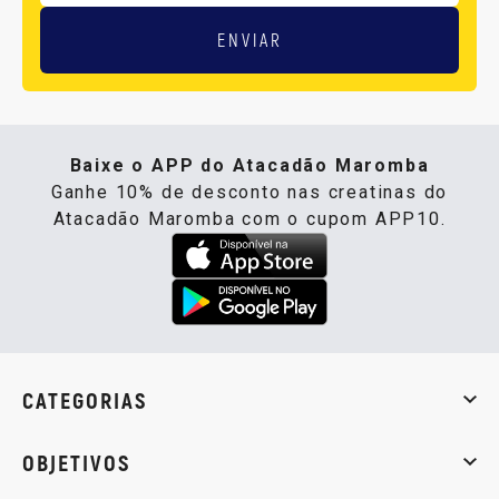
ENVIAR
Baixe o APP do Atacadão Maromba
Ganhe 10% de desconto nas creatinas do
Atacadão Maromba com o cupom APP10.
CATEGORIAS
Whey Protein
Creatina
Pré-Treino
Termogênicos
Barra
OBJETIVOS