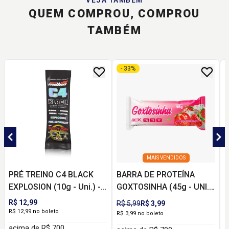
QUEM COMPROU, COMPROU
TAMBÉM
- 33%
MAIS VENDIDOS
PRÉ TREINO C4 BLACK
BARRA DE PROTEÍNA
B
EXPLOSION (10g - Uni.) -
GOXTOSINHA (45g - UNI.)
U
NEW MILLEN
- DCX NUTRITION
R$ 12,99
R
R$ 5,99
R$ 3,99
R$ 12,99 no boleto
R
R$ 3,99 no boleto
acima de R$ 700
a