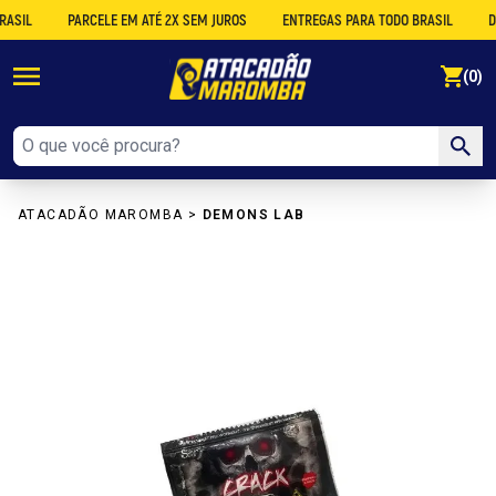
L
PARCELE EM ATÉ 2X SEM JUROS
ENTREGAS PARA TODO BRASIL
DESCO
se
(0)
ATACADÃO MAROMBA
>
DEMONS LAB