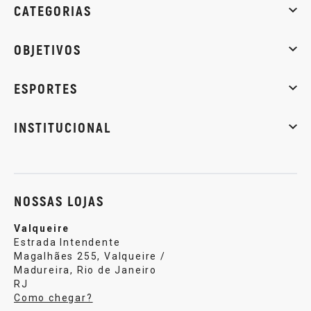
CATEGORIAS
Whey Protein
Creatina
Pré-Treino
Termogênicos
Barra
OBJETIVOS
Massa muscular
Emagrecimento
Energia
Qualidade de
ESPORTES
Musculação
Artes marciais
Corrida
INSTITUCIONAL
Sobre nós
Política de privacidade
Central de atendi
NOSSAS LOJAS
Valqueire
Estrada Intendente
Magalhães 255, Valqueire /
Madureira, Rio de Janeiro
RJ
Como chegar?