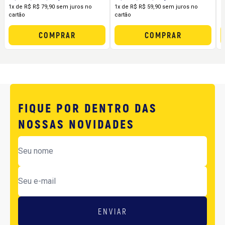
Força, Performance e
Força, Performance e
1x de R$ R$ 79,90 sem juros no
1x de R$ R$ 59,90 sem juros no
1
cartão
cartão
c
Melhor Custo por Dose
Custo-Benefício
COMPRAR
COMPRAR
FIQUE POR DENTRO DAS
NOSSAS NOVIDADES
ENVIAR