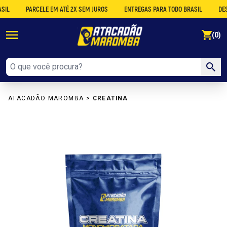
PARCELE EM ATÉ 2X SEM JUROS
ENTREGAS PARA TODO BRASIL
DESCONT
se
(0)
ATACADÃO MAROMBA
>
CREATINA