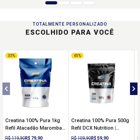
TOTALMENTE PERSONALIZADO
ESCOLHIDO PARA VOCÊ
33%
45%
Creatina 100% Pura 1kg
Creatina 100% Pura 500g
C
Refil Atacadão Maromba |
Refil DCX Nutrition |
P
Monohidratada para
Monohidratada para
R$ 119,90
R$ 79,90
R$ 109,90
R$ 59,90
R