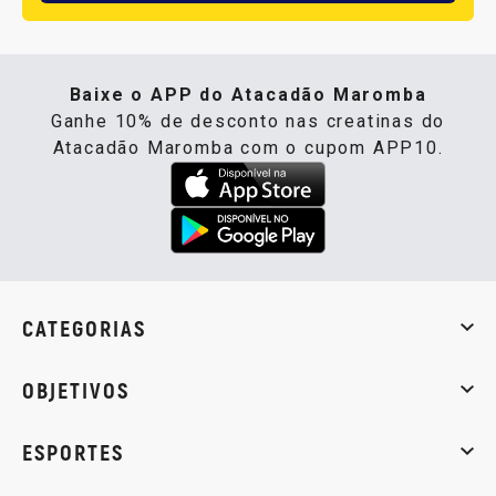
Baixe o APP do Atacadão Maromba
Ganhe 10% de desconto nas creatinas do
Atacadão Maromba com o cupom APP10.
CATEGORIAS
Whey Protein
Creatina
Pré-Treino
Termogênicos
Barra
OBJETIVOS
Massa muscular
Emagrecimento
Energia
Qualidade de
ESPORTES
Musculação
Artes marciais
Corrida