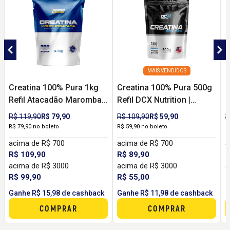
MAIS VENDIDOS
Creatina 100% Pura 1kg
Creatina 100% Pura 500g
C
Refil Atacadão Maromba |
Refil DCX Nutrition |
D
Monohidratada para
Monohidratada para
M
R$ 119,90
R$ 79,90
R$ 109,90
R$ 59,90
R
Força, Performance e
Força, Performance e
F
R$ 79,90 no boleto
R$ 59,90 no boleto
2
Melhor Custo por Dose
Custo-Benefício
M
acima de R$ 700
acima de R$ 700
a
R$ 109,90
R$ 89,90
R
acima de R$ 3000
acima de R$ 3000
a
R$ 99,90
R$ 55,00
R
Ganhe R$ 15,98 de cashback
Ganhe R$ 11,98 de cashback
G
COMPRAR
COMPRAR