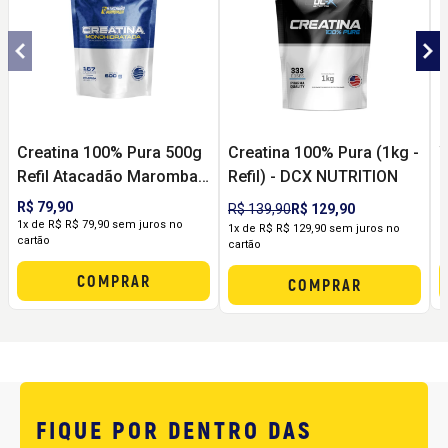
Creatina 100% Pura 500g
Creatina 100% Pura (1kg -
Refil Atacadão Maromba |
Refil) - DCX NUTRITION
(
Monohidratada para
R$ 79,90
R
R$ 139,90
R$ 129,90
Força, Performance e
1x de R$ R$ 79,90 sem juros no
2
1x de R$ R$ 129,90 sem juros no
cartão
c
cartão
Melhor Custo-Benefício
COMPRAR
COMPRAR
FIQUE POR DENTRO DAS