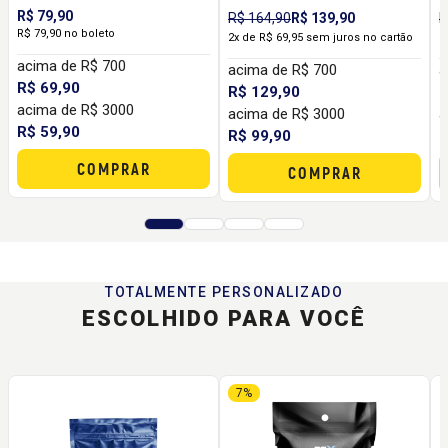
Monohidratada para
Monohidratada para
M
R$ 79,90
R$ 164,90
R$ 139,90
R
Força, Performance e
Força, Performance e
F
R$ 79,90 no boleto
2x de R$ 69,95 sem juros no cartão
R
Melhor Custo-Benefício
Melhor Custo por Dose
M
acima de R$ 700
acima de R$ 700
a
R$ 69,90
R$ 129,90
R
acima de R$ 3000
acima de R$ 3000
a
R$ 59,90
R$ 99,90
R
COMPRAR
COMPRAR
TOTALMENTE PERSONALIZADO
ESCOLHIDO PARA VOCÊ
7%