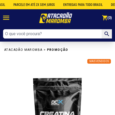
PARCELE EM ATÉ 2X SEM JUROS
ENTREGAS PARA TODO BRASIL
DESCONT
se
(0)
ATACADÃO MAROMBA
>
PROMOÇÃO
MAIS VENDIDOS