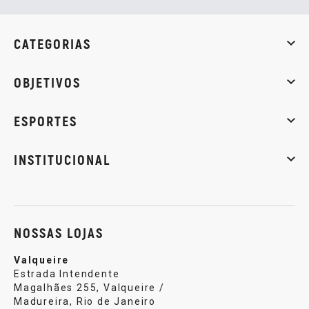
CATEGORIAS
Whey Protein
Creatina
Pré-Treino
Termogênicos
Barra
OBJETIVOS
Massa muscular
Emagrecimento
Energia
Qualidade de
ESPORTES
Musculação
Artes marciais
Corrida
INSTITUCIONAL
Sobre nós
Política de privacidade
Central de atendi
NOSSAS LOJAS
Valqueire
Estrada Intendente
Magalhães 255, Valqueire /
Madureira, Rio de Janeiro