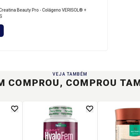
Creatina Beauty Pro - Colágeno VERISOL® +
BS
VEJA TAMBÉM
M COMPROU, COMPROU TA