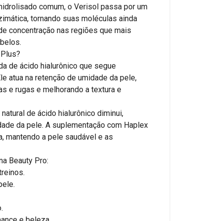
hidrolisado comum, o Verisol passa por um
imática, tornando suas moléculas ainda
e concentração nas regiões que mais
belos.
 Plus?
a de ácido hialurônico que segue
le atua na retenção de umidade da pele,
nas e rugas e melhorando a textura e
atural de ácido hialurônico diminui,
cidade da pele. A suplementação com Haplex
a, mantendo a pele saudável e as
na Beauty Pro:
treinos.
pele.
.
mance e beleza.