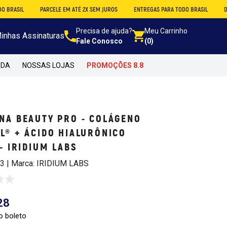
PARCELE EM ATÉ 2X SEM JUROS
ENTREGAS PARA TODO BRASIL
DESCONTO N
Precisa de ajuda?
Meu Carrinho
inhas Assinaturas
Fale Conosco
(0)
NDA
NOSSAS LOJAS
PROMOÇÕES 8.8
NA BEAUTY PRO - COLÁGENO
L® + ÁCIDO HIALURÔNICO
 - IRIDIUM LABS
23 | Marca: IRIDIUM LABS
28
o boleto