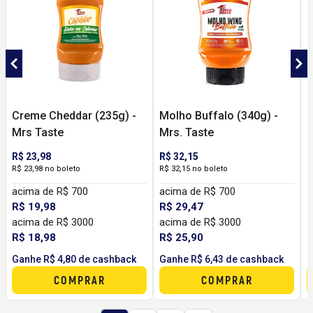
Creme Cheddar (235g) -
Molho Buffalo (340g) -
M
Mrs Taste
Mrs. Taste
M
R$ 23,98
R$ 32,15
R$ 23,98 no boleto
R$ 32,15 no boleto
acima de R$ 700
acima de R$ 700
R$ 19,98
R$ 29,47
acima de R$ 3000
acima de R$ 3000
R
R
R$ 18,98
R$ 25,90
Ganhe R$ 4,80 de cashback
Ganhe R$ 6,43 de cashback
G
COMPRAR
COMPRAR