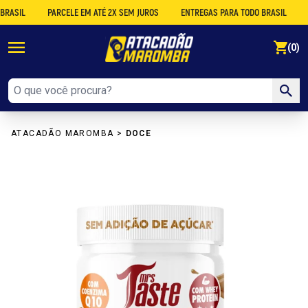
IL
PARCELE EM ATÉ 2X SEM JUROS
ENTREGAS PARA TODO BRASIL
DES
se
(0)
ATACADÃO MAROMBA
>
DOCE