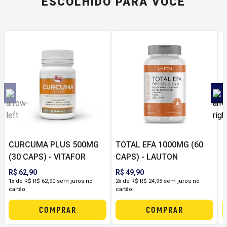
ESCOLHIDO PARA VOCÊ
CURCUMA PLUS 500MG
TOTAL EFA 1000MG (60
1
(30 CAPS) - VITAFOR
CAPS) - LAUTON
R$ 62,90
R$ 49,90
R
1x de R$ R$ 62,90 sem juros no
2x de R$ R$ 24,95 sem juros no
2
cartão
cartão
c
COMPRAR
COMPRAR