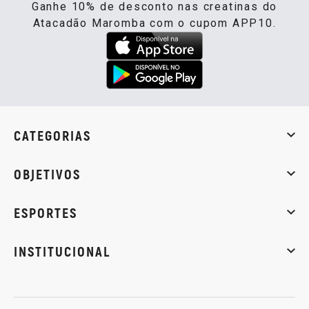
Ganhe 10% de desconto nas creatinas do
Atacadão Maromba com o cupom APP10.
CATEGORIAS
Whey Protein
Creatina
Pré-Treino
Termogênicos
Barra
OBJETIVOS
Massa muscular
Emagrecimento
Energia
Qualidade de
ESPORTES
Musculação
Artes marciais
Corrida
INSTITUCIONAL
Sobre nós
Política de privacidade
Central de atendi