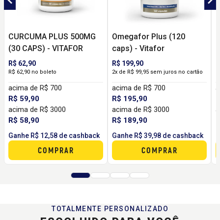
CURCUMA PLUS 500MG
Omegafor Plus (120
O
(30 CAPS) - VITAFOR
caps) - Vitafor
-
R$ 62,90
R$ 199,90
R
R$ 62,90 no boleto
2x de R$ 99,95 sem juros no cartão
R
acima de R$ 700
acima de R$ 700
a
R$ 59,90
R$ 195,90
R
acima de R$ 3000
acima de R$ 3000
a
R$ 58,90
R$ 189,90
R
Ganhe R$ 12,58 de cashback
Ganhe R$ 39,98 de cashback
G
COMPRAR
COMPRAR
TOTALMENTE PERSONALIZADO