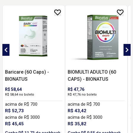
Baricare (60 Caps) -
BIOMULTI ADULTO (60
B
BIONATUS
CAPS) - BIONATUS
C
R$ 58,64
R$ 47,76
R
R$ 58,64 no boleto
R$ 47,76 no boleto
R
acima de R$ 700
acima de R$ 700
a
R$ 52,73
R$ 43,42
R
acima de R$ 3000
acima de R$ 3000
a
R$ 45,45
R$ 35,82
R
Ganhe R$ 11,73 de cashback
Ganhe R$ 9,55 de cashback
G