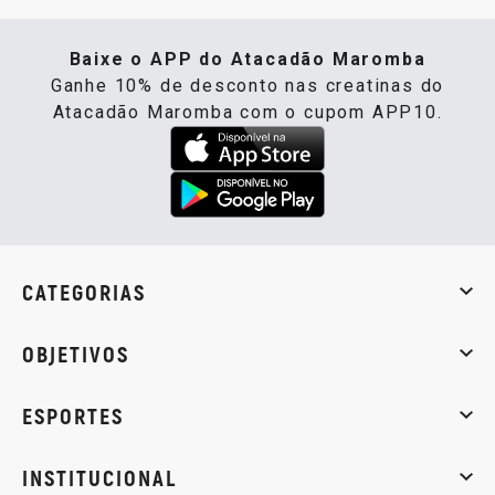
Baixe o APP do Atacadão Maromba
Ganhe 10% de desconto nas creatinas do
Atacadão Maromba com o cupom APP10.
CATEGORIAS
Whey Protein
Creatina
Pré-Treino
Termogênicos
Barra
OBJETIVOS
Massa muscular
Emagrecimento
Energia
Qualidade de
ESPORTES
Musculação
Artes marciais
Corrida
INSTITUCIONAL