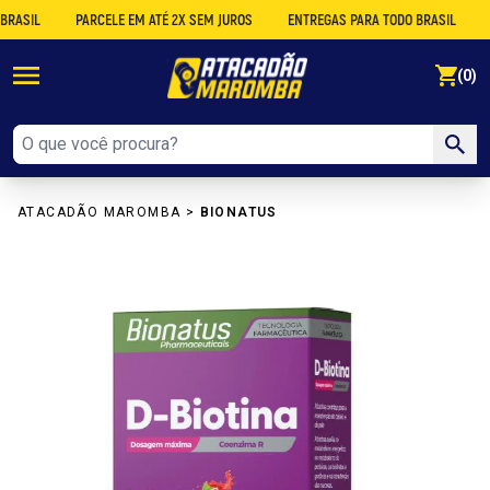
IL
PARCELE EM ATÉ 2X SEM JUROS
ENTREGAS PARA TODO BRASIL
DESC
se
(0)
ATACADÃO MAROMBA
>
BIONATUS