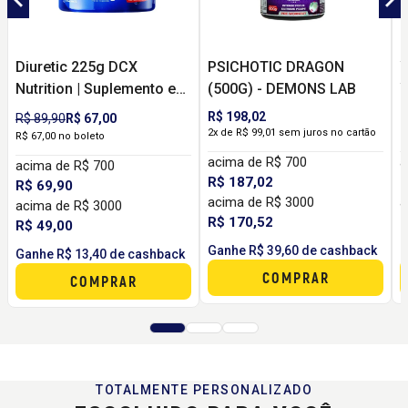
Diuretic 225g DCX
PSICHOTIC DRAGON
Nutrition | Suplemento em
(500G) - DEMONS LAB
W
Pó para Rotina de Bem-
R$ 198,02
R
R$ 89,90
R$ 67,00
Estar e Sensação de
2x de R$ 99,01 sem juros no cartão
R
R$ 67,00 no boleto
Leveza
acima de R$ 700
a
acima de R$ 700
R$ 187,02
R
R$ 69,90
acima de R$ 3000
a
acima de R$ 3000
R$ 170,52
R
R$ 49,00
Ganhe R$ 39,60 de cashback
G
Ganhe R$ 13,40 de cashback
COMPRAR
COMPRAR
TOTALMENTE PERSONALIZADO