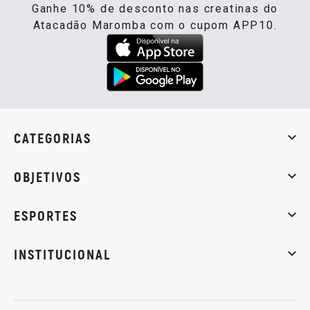
Ganhe 10% de desconto nas creatinas do
Atacadão Maromba com o cupom APP10.
CATEGORIAS
Whey Protein
Creatina
Pré-Treino
Termogênicos
Barra
OBJETIVOS
Massa muscular
Emagrecimento
Energia
Qualidade de
ESPORTES
Musculação
Artes marciais
Corrida
INSTITUCIONAL
Sobre nós
Política de privacidade
Central de atendi