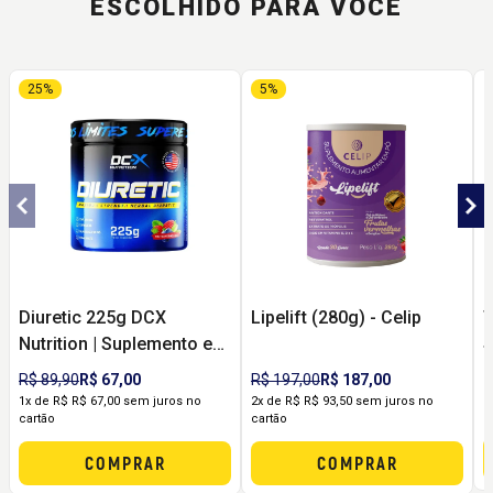
ESCOLHIDO PARA VOCÊ
25%
5%
Diuretic 225g DCX
Lipelift (280g) - Celip
T
Nutrition | Suplemento em
Pó para Rotina de Bem-
R
R$ 89,90
R$ 67,00
R$ 197,00
R$ 187,00
Estar e Sensação de
2
1x de R$ R$ 67,00 sem juros no
2x de R$ R$ 93,50 sem juros no
c
cartão
cartão
Leveza
COMPRAR
COMPRAR