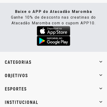
Baixe o APP do Atacadão Maromba
Ganhe 10% de desconto nas creatinas do
Atacadão Maromba com o cupom APP10.
CATEGORIAS
Whey Protein
Creatina
Pré-Treino
Termogênicos
Barra
OBJETIVOS
Massa muscular
Emagrecimento
Energia
Qualidade de
ESPORTES
Musculação
Artes marciais
Corrida
INSTITUCIONAL