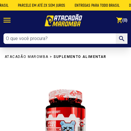
PARCELE EM ATÉ 2X SEM JUROS
ENTREGAS PARA TODO BRASIL
DESCO
se
(0)
ATACADÃO MAROMBA
>
SUPLEMENTO ALIMENTAR