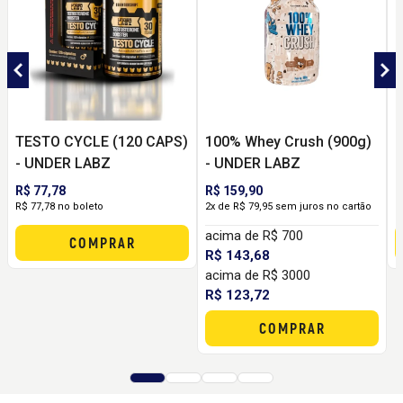
TESTO CYCLE (120 CAPS)
100% Whey Crush (900g)
B
- UNDER LABZ
- UNDER LABZ
L
B
R$ 77,78
R$ 159,90
R
P
R$ 77,78 no boleto
2x de R$ 79,95 sem juros no cartão
2
acima de R$ 700
COMPRAR
R$ 143,68
acima de R$ 3000
R$ 123,72
COMPRAR