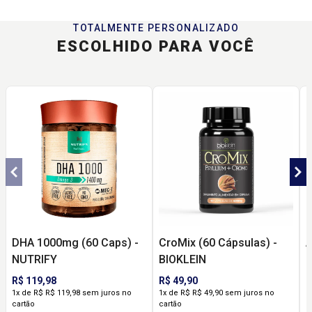
TOTALMENTE PERSONALIZADO
ESCOLHIDO PARA VOCÊ
DHA 1000mg (60 Caps) -
CroMix (60 Cápsulas) -
A
NUTRIFY
BIOKLEIN
(
R$ 119,98
R$ 49,90
R
1x de R$ R$ 119,98 sem juros no
1x de R$ R$ 49,90 sem juros no
1
cartão
cartão
c